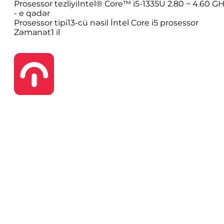
Prosessor tezliyi
Intel® Core™ i5-1335U 2.80 ~ 4.60 G
- e qədər
Prosessor tipi
13-cü nəsil İntel Core i5 prosessor
Zəmanət
1 il