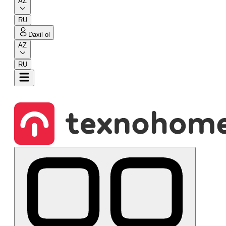
AZ
RU
Daxil ol
AZ
RU