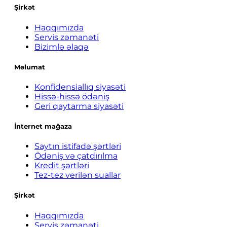
Şirkət
Haqqımızda
Servis zəmanəti
Bizimlə əlaqə
Məlumat
Konfidensiallıq siyasəti
Hissə-hissə ödəniş
Geri qaytarma siyasəti
İnternet mağaza
Saytın istifadə şərtləri
Ödəniş və çatdırılma
Kredit şərtləri
Tez-tez verilən suallar
Şirkət
Haqqımızda
Servis zəmanəti