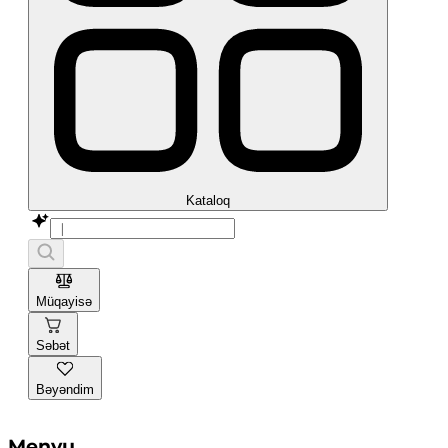
Kataloq
Müqayisə
Səbət
Bəyəndim
Menyu