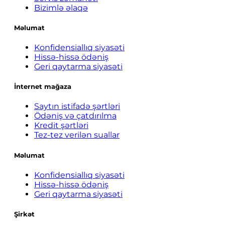
Bizimlə əlaqə
Məlumat
Konfidensiallıq siyasəti
Hissə-hissə ödəniş
Geri qaytarma siyasəti
İnternet mağaza
Saytın istifadə şərtləri
Ödəniş və çatdırılma
Kredit şərtləri
Tez-tez verilən suallar
Məlumat
Konfidensiallıq siyasəti
Hissə-hissə ödəniş
Geri qaytarma siyasəti
Şirkət