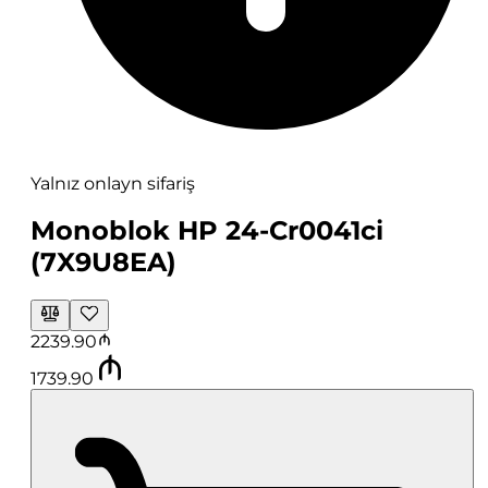
Yalnız onlayn sifariş
Monoblok HP 24-Cr0041ci
(7X9U8EA)
2239.90
1739.90