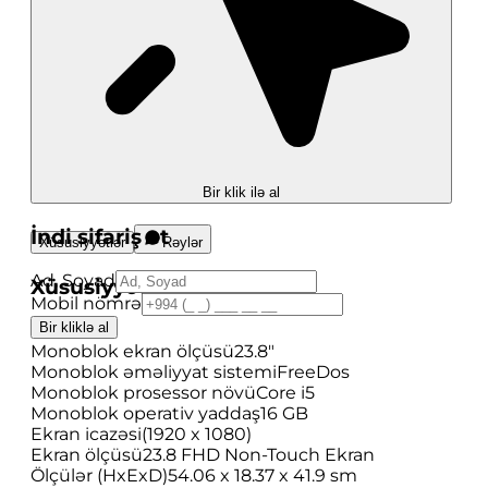
Bir klik ilə al
İndi sifariş et
Xüsusiyyətlər
Rəylər
Ad, Soyad
Xüsusiyyətlər
Mobil nömrə
Bir kliklə al
Brend
HP
Monoblok ekran ölçüsü
23.8"
Monoblok əməliyyat sistemi
FreeDos
Monoblok prosessor növü
Core i5
Monoblok operativ yaddaş
16 GB
Ekran icazəsi
(1920 x 1080)
Ekran ölçüsü
23.8 FHD Non-Touch Ekran
Ölçülər (HxExD)
54.06 x 18.37 x 41.9 sm