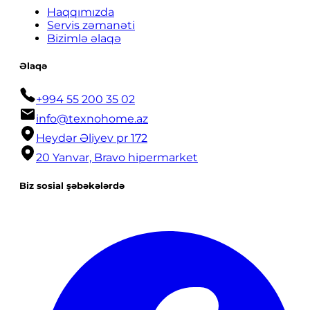
Haqqımızda
Servis zəmanəti
Bizimlə əlaqə
Əlaqə
+994 55 200 35 02
info@texnohome.az
Heydər Əliyev pr 172
20 Yanvar, Bravo hipermarket
Biz sosial şəbəkələrdə