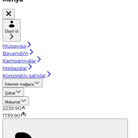
Daxil ol
Müqayisə
Bəyəndim
Kampaniyalar
Mağazalar
Korporativ satışlar
İnternet mağaza
Şirkət
Məlumat
2239.90
1739.90