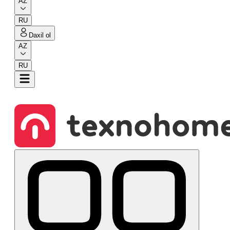
AZ
RU
Daxil ol
AZ
RU