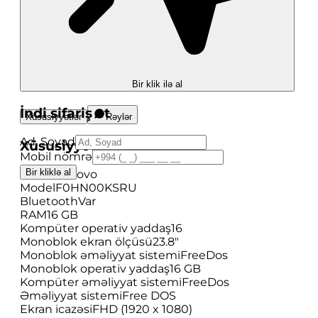
Bir klik ilə al
İndi sifariş et
Xüsusiyyətlər
Rəylər
Ad, Soyad
Xüsusiyyətlər
Mobil nömrə
Bir kliklə al
Brend
Lenovo
Model
F0HN00KSRU
Bluetooth
Var
RAM
16 GB
Kompüter operativ yaddaş
16
Monoblok ekran ölçüsü
23.8"
Monoblok əməliyyat sistemi
FreeDos
Monoblok operativ yaddaş
16 GB
Kompüter əməliyyat sistemi
FreeDos
Əməliyyat sistemi
Free DOS
Ekran icazəsi
FHD (1920 x 1080)