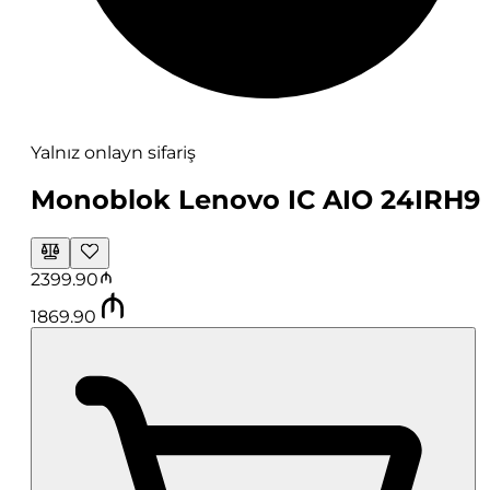
Yalnız onlayn sifariş
Monoblok Lenovo IC AIO 24IRH9
2399.90
1869.90