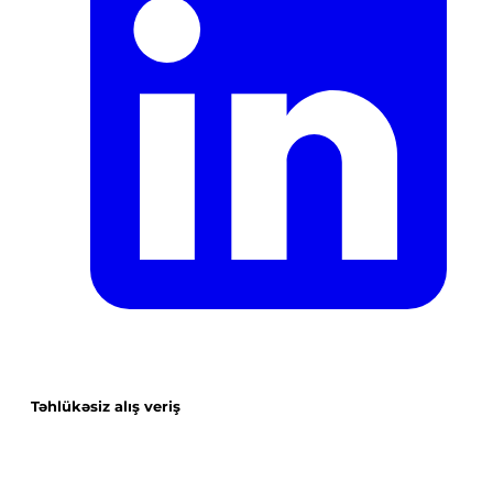
Təhlükəsiz alış veriş