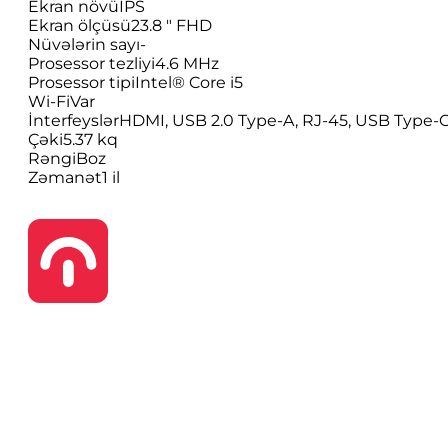
Ekran növü
IPS
Ekran ölçüsü
23.8 " FHD
Nüvələrin sayı
-
Prosessor tezliyi
4.6 MHz
Prosessor tipi
Intel® Core i5
Wi-Fi
Var
İnterfeyslər
HDMI, USB 2.0 Type-A, RJ-45, USB Type-
Çəki
5.37 kq
Rəngi
Boz
Zəmanət
1 il