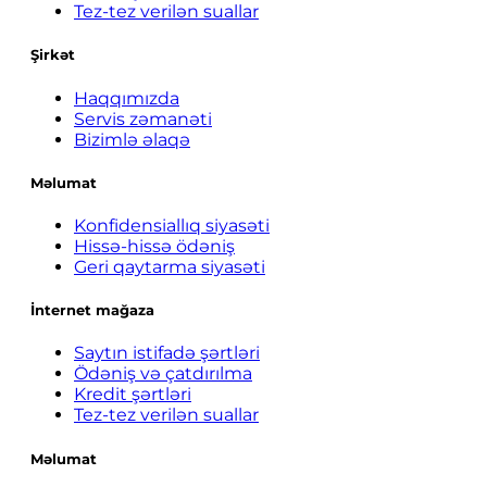
Tez-tez verilən suallar
Şirkət
Haqqımızda
Servis zəmanəti
Bizimlə əlaqə
Məlumat
Konfidensiallıq siyasəti
Hissə-hissə ödəniş
Geri qaytarma siyasəti
İnternet mağaza
Saytın istifadə şərtləri
Ödəniş və çatdırılma
Kredit şərtləri
Tez-tez verilən suallar
Məlumat