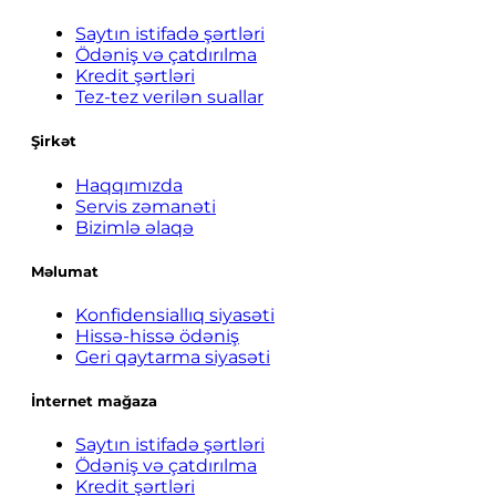
Saytın istifadə şərtləri
Ödəniş və çatdırılma
Kredit şərtləri
Tez-tez verilən suallar
Şirkət
Haqqımızda
Servis zəmanəti
Bizimlə əlaqə
Məlumat
Konfidensiallıq siyasəti
Hissə-hissə ödəniş
Geri qaytarma siyasəti
İnternet mağaza
Saytın istifadə şərtləri
Ödəniş və çatdırılma
Kredit şərtləri