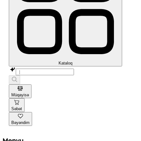
Kataloq
Müqayisə
Səbət
Bəyəndim
Menyu