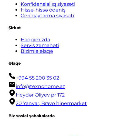
Konfidensiallıq siyasəti
Hissə-hissə ödəniş
Geri qaytarma siyasəti
Şirkət
Haqqımızda
Servis zəmanəti
Bizimlə əlaqə
Əlaqə
+994 55 200 35 02
info@texnohome.az
Heydər Əliyev pr 172
20 Yanvar, Bravo hipermarket
Biz sosial şəbəkələrdə