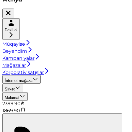
Daxil ol
Müqayisə
Bəyəndim
Kampaniyalar
Mağazalar
Korporativ satışlar
İnternet mağaza
Şirkət
Məlumat
2399.90
1869.90