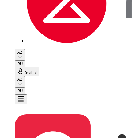
AZ
RU
Daxil ol
AZ
RU