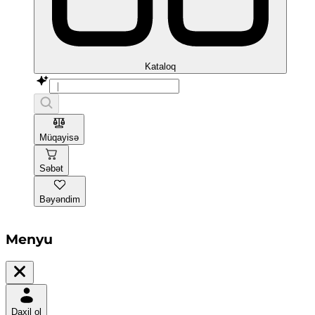
Kataloq
Müqayisə
Səbət
Bəyəndim
Menyu
Daxil ol