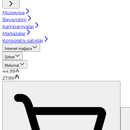
Müqayisə
Bəyəndim
Kampaniyalar
Mağazalar
Korporativ satışlar
İnternet mağaza
Şirkət
Məlumat
44.99
27.99