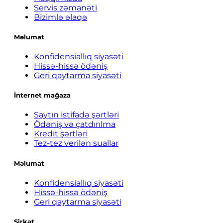
Servis zəmanəti
Bizimlə əlaqə
Məlumat
Konfidensiallıq siyasəti
Hissə-hissə ödəniş
Geri qaytarma siyasəti
İnternet mağaza
Saytın istifadə şərtləri
Ödəniş və çatdırılma
Kredit şərtləri
Tez-tez verilən suallar
Məlumat
Konfidensiallıq siyasəti
Hissə-hissə ödəniş
Geri qaytarma siyasəti
Şirkət