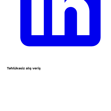
Təhlükəsiz alış veriş