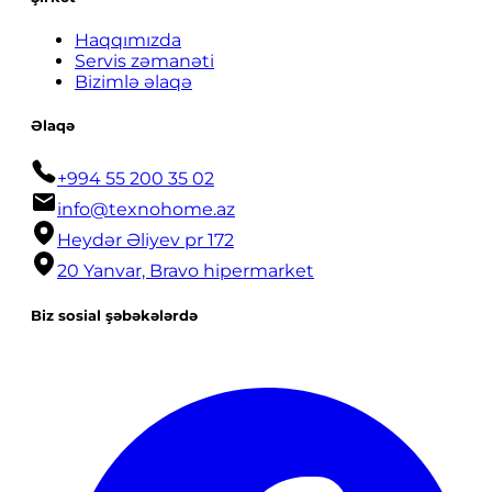
Haqqımızda
Servis zəmanəti
Bizimlə əlaqə
Əlaqə
+994 55 200 35 02
info@texnohome.az
Heydər Əliyev pr 172
20 Yanvar, Bravo hipermarket
Biz sosial şəbəkələrdə