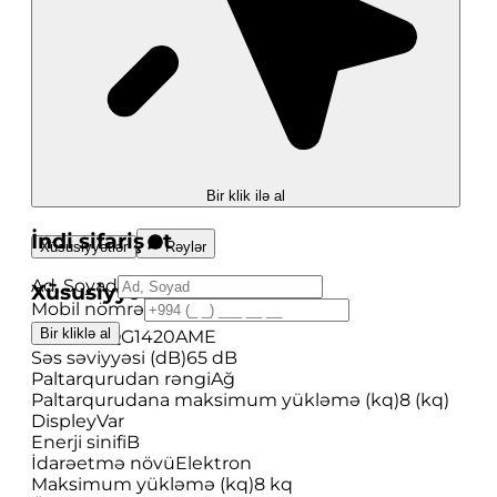
Bir klik ilə al
İndi sifariş et
Xüsusiyyətlər
Rəylər
Ad, Soyad
Xüsusiyyətlər
Mobil nömrə
Bir kliklə al
Model
WQG1420AME
Səs səviyyəsi (dB)
65 dB
Paltarqurudan rəngi
Ağ
Paltarqurudana maksimum yükləmə (kq)
8 (kq)
Displey
Var
Enerji sinifi
B
İdarəetmə növü
Elektron
Maksimum yükləmə (kq)
8 kq