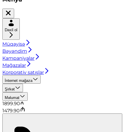
Daxil ol
Müqayisə
Bəyəndim
Kampaniyalar
Mağazalar
Korporativ satışlar
İnternet mağaza
Şirkət
Məlumat
1899.90
1479.90