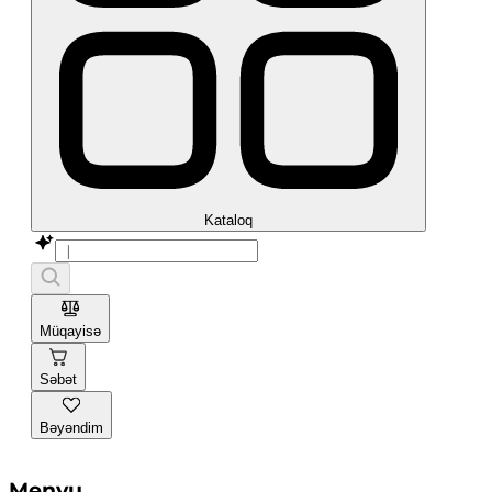
Kataloq
Müqayisə
Səbət
Bəyəndim
Menyu