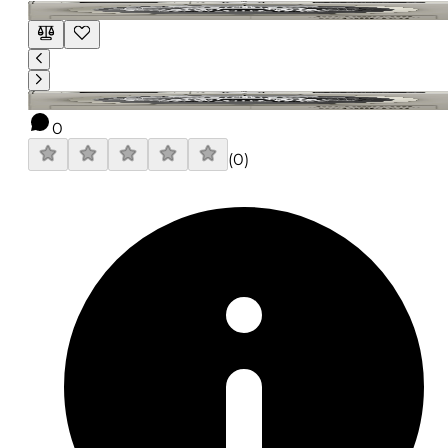
0
(
0
)