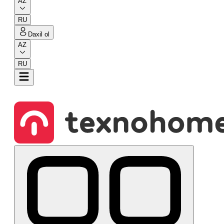
AZ
RU
Daxil ol
AZ
RU