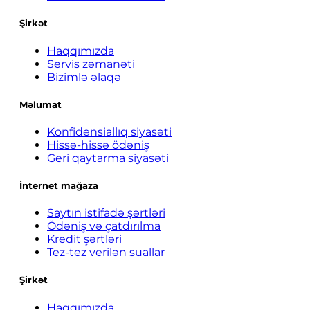
Şirkət
Haqqımızda
Servis zəmanəti
Bizimlə əlaqə
Məlumat
Konfidensiallıq siyasəti
Hissə-hissə ödəniş
Geri qaytarma siyasəti
İnternet mağaza
Saytın istifadə şərtləri
Ödəniş və çatdırılma
Kredit şərtləri
Tez-tez verilən suallar
Şirkət
Haqqımızda