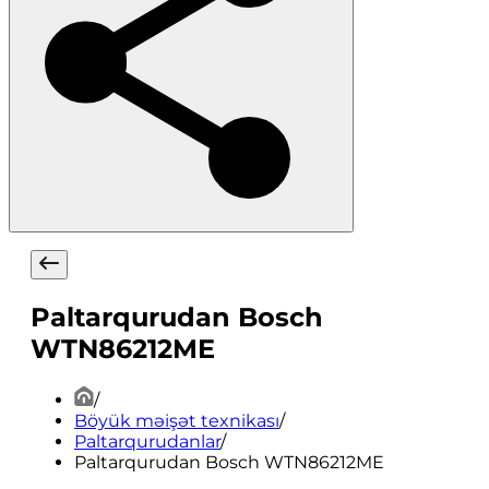
Paltarqurudan Bosch
WTN86212ME
/
Böyük məişət texnikası
/
Paltarqurudanlar
/
Paltarqurudan Bosch WTN86212ME