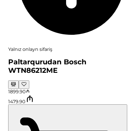
Yalnız onlayn sifariş
Paltarqurudan Bosch
WTN86212ME
1899.90
1479.90