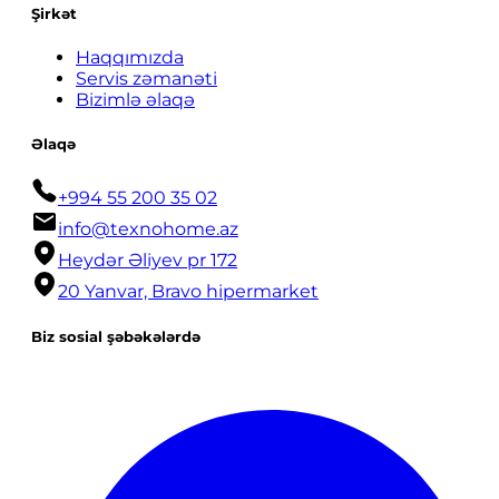
Şirkət
Haqqımızda
Servis zəmanəti
Bizimlə əlaqə
Əlaqə
+994 55 200 35 02
info@texnohome.az
Heydər Əliyev pr 172
20 Yanvar, Bravo hipermarket
Biz sosial şəbəkələrdə