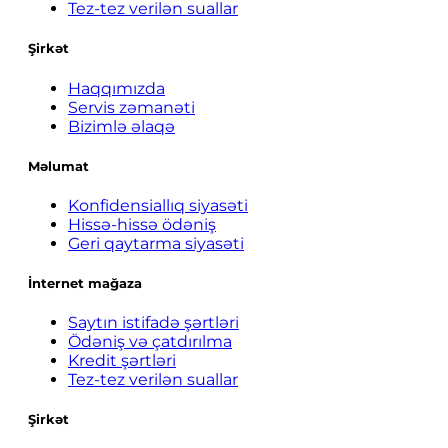
Tez-tez verilən suallar
Şirkət
Haqqımızda
Servis zəmanəti
Bizimlə əlaqə
Məlumat
Konfidensiallıq siyasəti
Hissə-hissə ödəniş
Geri qaytarma siyasəti
İnternet mağaza
Saytın istifadə şərtləri
Ödəniş və çatdırılma
Kredit şərtləri
Tez-tez verilən suallar
Şirkət