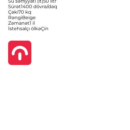
Su sərfiyyatı (lt)
50 litr
Sürət
1400 dövrə/dəq
Çəki
70 kq
Rəngi
Beige
Zəmanət
1 il
İstehsalçı ölkə
Çin