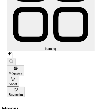
Kataloq
Müqayisə
Səbət
Bəyəndim
Menyu