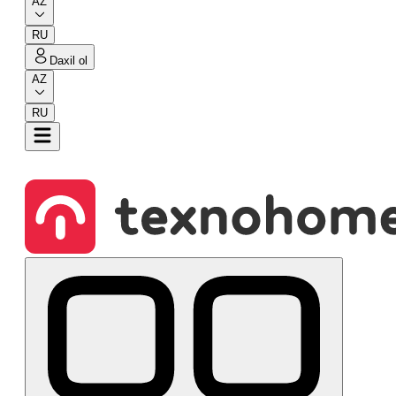
AZ
RU
Daxil ol
AZ
RU