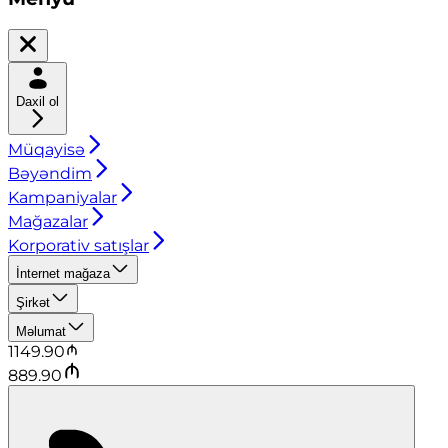
Daxil ol
Müqayisə
Bəyəndim
Kampaniyalar
Mağazalar
Korporativ satışlar
İnternet mağaza
Şirkət
Məlumat
1149.90
889.90