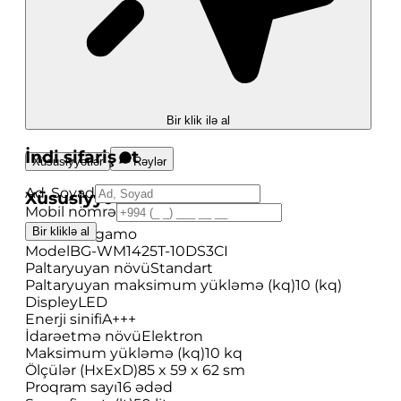
Bir klik ilə al
İndi sifariş et
Xüsusiyyətlər
Rəylər
Ad, Soyad
Xüsusiyyətlər
Mobil nömrə
Bir kliklə al
Brend
Bergamo
Model
BG-WM1425T-10DS3CI
Paltaryuyan növü
Standart
Paltaryuyan maksimum yükləmə (kq)
10 (kq)
Displey
LED
Enerji sinifi
A+++
İdarəetmə növü
Elektron
Maksimum yükləmə (kq)
10 kq
Ölçülər (HxExD)
85 x 59 x 62 sm
Proqram sayı
16 ədəd