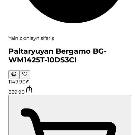
Yalnız onlayn sifariş
Paltaryuyan Bergamo BG-
WM1425T-10DS3CI
1149.90
889.90