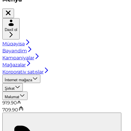
Daxil ol
Müqayisə
Bəyəndim
Kampaniyalar
Mağazalar
Korporativ satışlar
İnternet mağaza
Şirkət
Məlumat
919.90
709.90