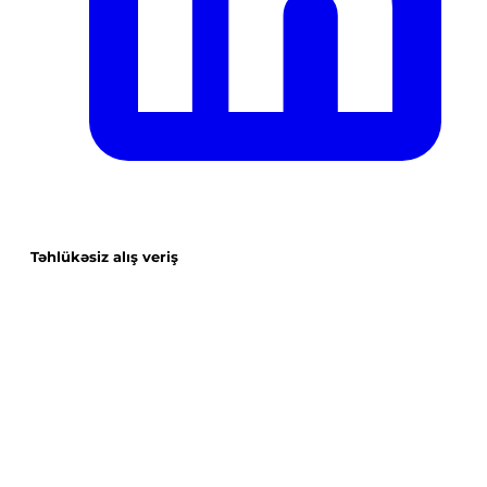
Təhlükəsiz alış veriş