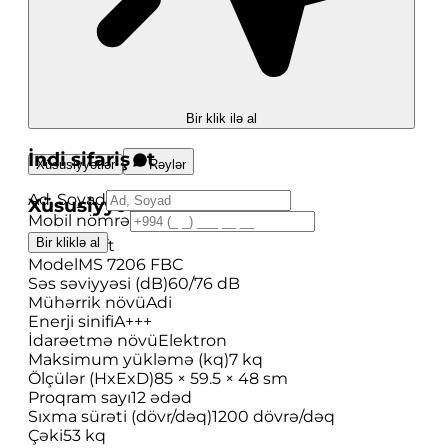
Bir klik ilə al
İndi sifariş et
Xüsusiyyətlər
Rəylər
Ad, Soyad
Xüsusiyyətlər
Mobil nömrə
Bir kliklə al
Brend
Kraft
Model
MS 7206 FBC
Səs səviyyəsi (dB)
60/76 dB
Mühərrik növü
Adi
Enerji sinifi
A+++
İdarəetmə növü
Elektron
Maksimum yükləmə (kq)
7 kq
Ölçülər (HxExD)
85 × 59.5 × 48 sm
Proqram sayı
12 ədəd
Sıxma sürəti (dövr/dəq)
1200 dövrə/dəq
Çəki
53 kq