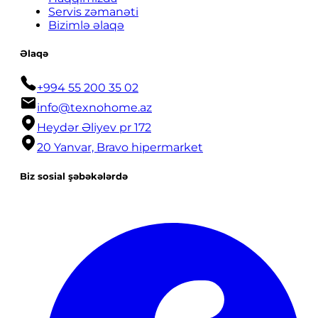
Servis zəmanəti
Bizimlə əlaqə
Əlaqə
+994 55 200 35 02
info@texnohome.az
Heydər Əliyev pr 172
20 Yanvar, Bravo hipermarket
Biz sosial şəbəkələrdə