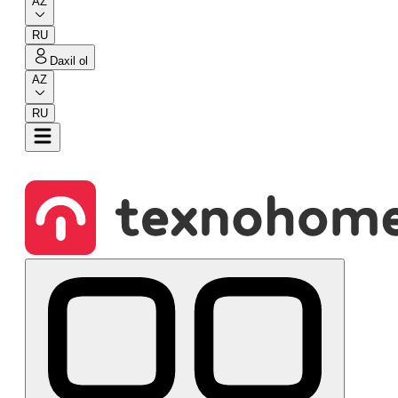
AZ
RU
Daxil ol
AZ
RU