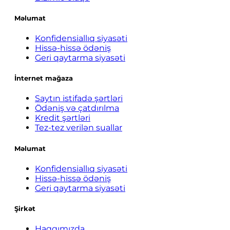
Məlumat
Konfidensiallıq siyasəti
Hissə-hissə ödəniş
Geri qaytarma siyasəti
İnternet mağaza
Saytın istifadə şərtləri
Ödəniş və çatdırılma
Kredit şərtləri
Tez-tez verilən suallar
Məlumat
Konfidensiallıq siyasəti
Hissə-hissə ödəniş
Geri qaytarma siyasəti
Şirkət
Haqqımızda