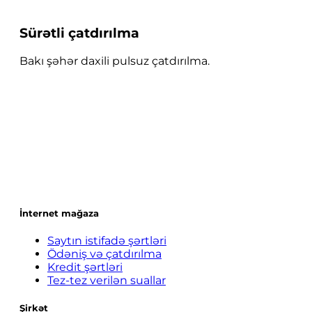
Sürətli çatdırılma
Bakı şəhər daxili pulsuz çatdırılma.
İnternet mağaza
Saytın istifadə şərtləri
Ödəniş və çatdırılma
Kredit şərtləri
Tez-tez verilən suallar
Şirkət