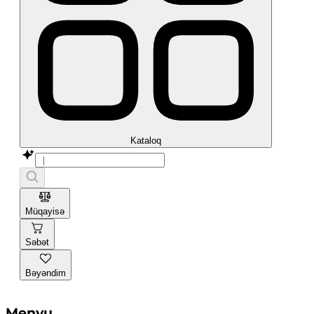
Kataloq
Müqayisə
Səbət
Bəyəndim
Menyu