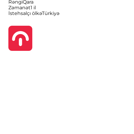
Rəngi
Qara
Zəmanət
1 il
İstehsalçı ölkə
Türkiyə