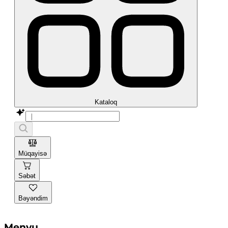
Kataloq
Müqayisə
Səbət
Bəyəndim
Menyu