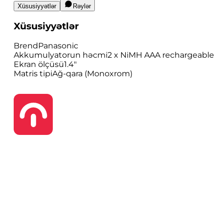
Xüsusiyyətlər
Rəylər
Xüsusiyyətlər
Brend
Panasonic
Akkumulyatorun həcmi
2 x NiMH AAA rechargeable
Ekran ölçüsü
1.4"
Matris tipi
Ağ-qara (Monoxrom)