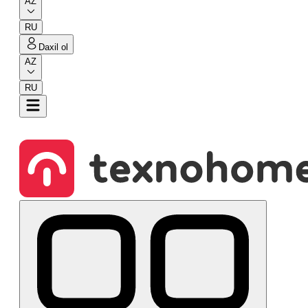
AZ
RU
Daxil ol
AZ
RU