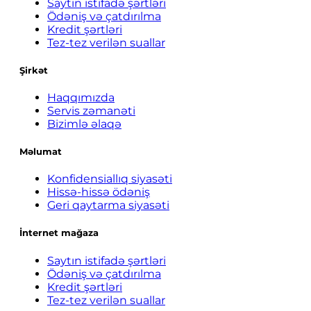
Saytın istifadə şərtləri
Ödəniş və çatdırılma
Kredit şərtləri
Tez-tez verilən suallar
Şirkət
Haqqımızda
Servis zəmanəti
Bizimlə əlaqə
Məlumat
Konfidensiallıq siyasəti
Hissə-hissə ödəniş
Geri qaytarma siyasəti
İnternet mağaza
Saytın istifadə şərtləri
Ödəniş və çatdırılma
Kredit şərtləri
Tez-tez verilən suallar