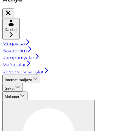
Daxil ol
Müqayisə
Bəyəndim
Kampaniyalar
Mağazalar
Korporativ satışlar
İnternet mağaza
Şirkət
Məlumat