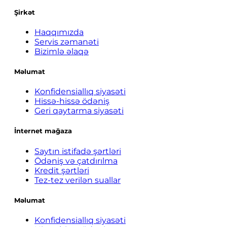
Şirkət
Haqqımızda
Servis zəmanəti
Bizimlə əlaqə
Məlumat
Konfidensiallıq siyasəti
Hissə-hissə ödəniş
Geri qaytarma siyasəti
İnternet mağaza
Saytın istifadə şərtləri
Ödəniş və çatdırılma
Kredit şərtləri
Tez-tez verilən suallar
Məlumat
Konfidensiallıq siyasəti