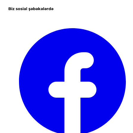
Biz sosial şəbəkələrdə