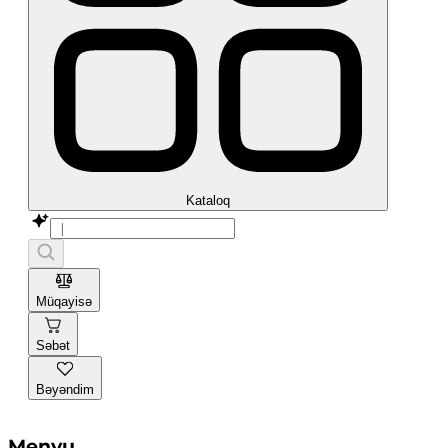
Kataloq
Müqayisə
Səbət
Bəyəndim
Menyu