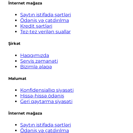
İnternet mağaza
Saytın istifadə şərtləri
Ödəniş və çatdırılma
Kredit şərtləri
Tez-tez verilən suallar
Şirkət
Haqqımızda
Servis zəmanəti
Bizimlə əlaqə
Məlumat
Konfidensiallıq siyasəti
Hissə-hissə ödəniş
Geri qaytarma siyasəti
İnternet mağaza
Saytın istifadə şərtləri
Ödəniş və çatdırılma