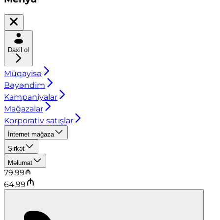
Daxil ol
Müqayisə
Bəyəndim
Kampaniyalar
Mağazalar
Korporativ satışlar
İnternet mağaza
Şirkət
Məlumat
79.99
64.99