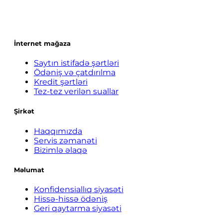
İnternet mağaza
Saytın istifadə şərtləri
Ödəniş və çatdırılma
Kredit şərtləri
Tez-tez verilən suallar
Şirkət
Haqqımızda
Servis zəmanəti
Bizimlə əlaqə
Məlumat
Konfidensiallıq siyasəti
Hissə-hissə ödəniş
Geri qaytarma siyasəti