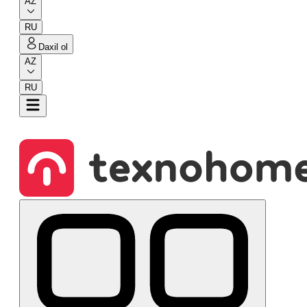
AZ
RU
Daxil ol
AZ
RU