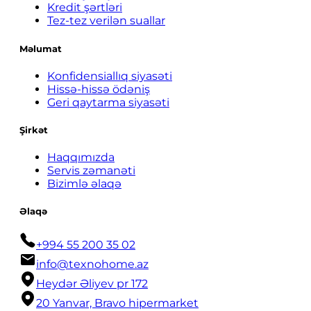
Kredit şərtləri
Tez-tez verilən suallar
Məlumat
Konfidensiallıq siyasəti
Hissə-hissə ödəniş
Geri qaytarma siyasəti
Şirkət
Haqqımızda
Servis zəmanəti
Bizimlə əlaqə
Əlaqə
+994 55 200 35 02
info@texnohome.az
Heydər Əliyev pr 172
20 Yanvar, Bravo hipermarket