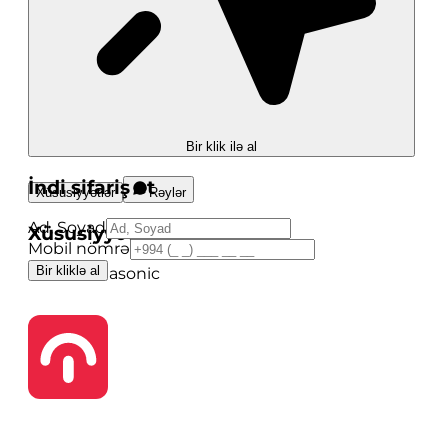
Bir klik ilə al
İndi sifariş et
Xüsusiyyətlər
Rəylər
Ad, Soyad
Xüsusiyyətlər
Mobil nömrə
Bir kliklə al
Brend
Panasonic