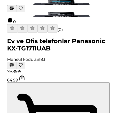
0
(
0
)
Ev və Ofis telefonlar Panasonic
KX-TG1711UAB
Məhsul kodu:
331831
79.99
64.99