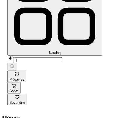
Kataloq
Müqayisə
Səbət
Bəyəndim
Menyu