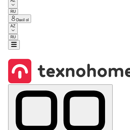
AZ
RU
Daxil ol
AZ
RU