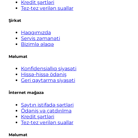
Kredit şərtləri
Tez-tez verilən suallar
Şirkət
Haqqımızda
Servis zəmanəti
Bizimlə əlaqə
Məlumat
Konfidensiallıq siyasəti
Hissə-hissə ödəniş
Geri qaytarma siyasəti
İnternet mağaza
Saytın istifadə şərtləri
Ödəniş və çatdırılma
Kredit şərtləri
Tez-tez verilən suallar
Məlumat