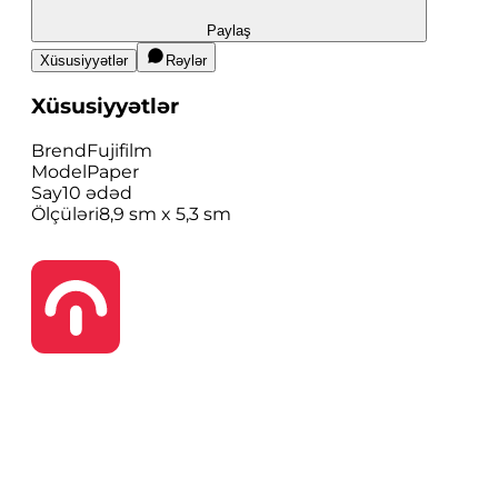
Paylaş
Xüsusiyyətlər
Rəylər
Xüsusiyyətlər
Brend
Fujifilm
Model
Paper
Say
10 ədəd
Ölçüləri
8,9 sm x 5,3 sm