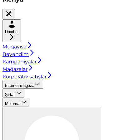
Daxil ol
Müqayisə
Bəyəndim
Kampaniyalar
Mağazalar
Korporativ satışlar
İnternet mağaza
Şirkət
Məlumat