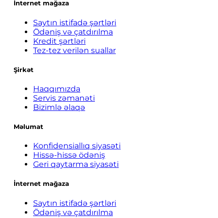
İnternet mağaza
Saytın istifadə şərtləri
Ödəniş və çatdırılma
Kredit şərtləri
Tez-tez verilən suallar
Şirkət
Haqqımızda
Servis zəmanəti
Bizimlə əlaqə
Məlumat
Konfidensiallıq siyasəti
Hissə-hissə ödəniş
Geri qaytarma siyasəti
İnternet mağaza
Saytın istifadə şərtləri
Ödəniş və çatdırılma