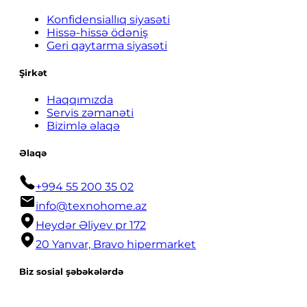
Konfidensiallıq siyasəti
Hissə-hissə ödəniş
Geri qaytarma siyasəti
Şirkət
Haqqımızda
Servis zəmanəti
Bizimlə əlaqə
Əlaqə
+994 55 200 35 02
info@texnohome.az
Heydər Əliyev pr 172
20 Yanvar, Bravo hipermarket
Biz sosial şəbəkələrdə