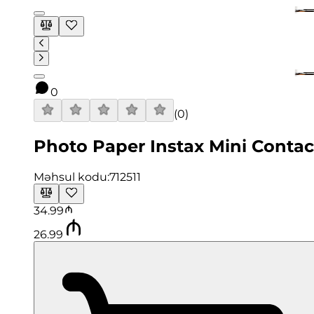
0
(
0
)
Photo Paper Instax Mini Contac
Məhsul kodu:
712511
34.99
26.99