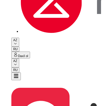
AZ
RU
Daxil ol
AZ
RU