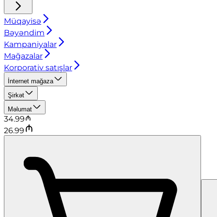
Müqayisə
Bəyəndim
Kampaniyalar
Mağazalar
Korporativ satışlar
İnternet mağaza
Şirkət
Məlumat
34.99
26.99