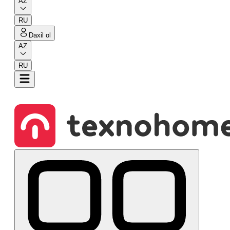
AZ
RU
Daxil ol
AZ
RU