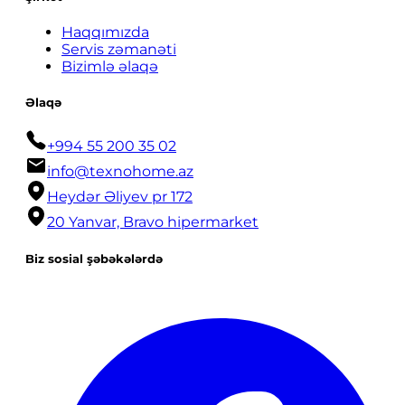
Haqqımızda
Servis zəmanəti
Bizimlə əlaqə
Əlaqə
+994 55 200 35 02
info@texnohome.az
Heydər Əliyev pr 172
20 Yanvar, Bravo hipermarket
Biz sosial şəbəkələrdə