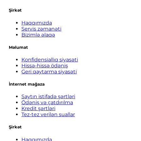
Şirkət
Haqqımızda
Servis zəmanəti
Bizimlə əlaqə
Məlumat
Konfidensiallıq siyasəti
Hissə-hissə ödəniş
Geri qaytarma siyasəti
İnternet mağaza
Saytın istifadə şərtləri
Ödəniş və çatdırılma
Kredit şərtləri
Tez-tez verilən suallar
Şirkət
Haqqımızda