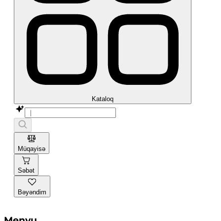
Kataloq
Müqayisə
Səbət
Bəyəndim
Menyu