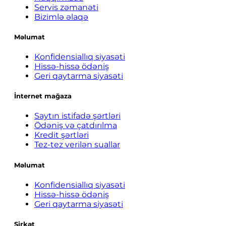
Servis zəmanəti
Bizimlə əlaqə
Məlumat
Konfidensiallıq siyasəti
Hissə-hissə ödəniş
Geri qaytarma siyasəti
İnternet mağaza
Saytın istifadə şərtləri
Ödəniş və çatdırılma
Kredit şərtləri
Tez-tez verilən suallar
Məlumat
Konfidensiallıq siyasəti
Hissə-hissə ödəniş
Geri qaytarma siyasəti
Şirkət