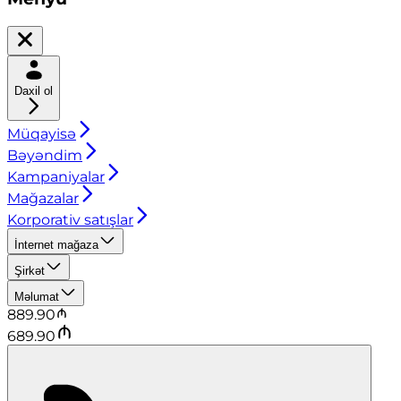
Daxil ol
Müqayisə
Bəyəndim
Kampaniyalar
Mağazalar
Korporativ satışlar
İnternet mağaza
Şirkət
Məlumat
889.90
689.90