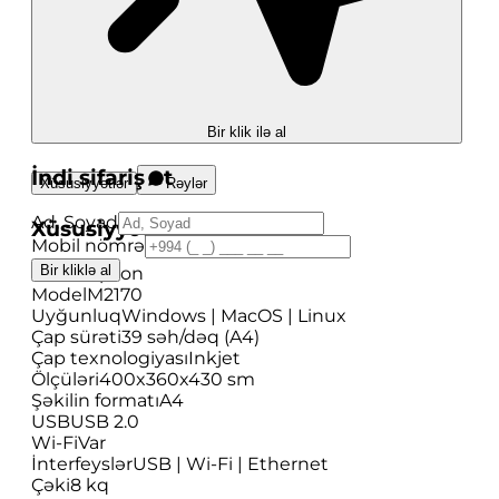
Bir klik ilə al
İndi sifariş et
Xüsusiyyətlər
Rəylər
Ad, Soyad
Xüsusiyyətlər
Mobil nömrə
Bir kliklə al
Brend
Epson
Model
M2170
Uyğunluq
Windows | MacOS | Linux
Çap sürəti
39 səh/dəq (A4)
Çap texnologiyası
Inkjet
Ölçüləri
400x360x430 sm
Şəkilin formatı
A4
USB
USB 2.0
Wi-Fi
Var
İnterfeyslər
USB | Wi-Fi | Ethernet
Çəki
8 kq