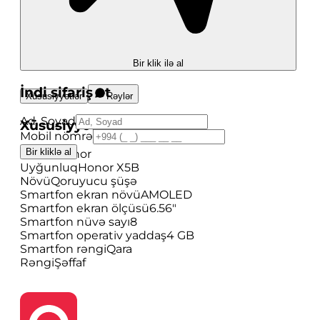
Bir klik ilə al
İndi sifariş et
Xüsusiyyətlər
Rəylər
Ad, Soyad
Xüsusiyyətlər
Mobil nömrə
Bir kliklə al
Brend
Honor
Uyğunluq
Honor X5B
Növü
Qoruyucu şüşə
Smartfon ekran növü
AMOLED
Smartfon ekran ölçüsü
6.56"
Smartfon nüvə sayı
8
Smartfon operativ yaddaş
4 GB
Smartfon rəngi
Qara
Rəngi
Şəffaf