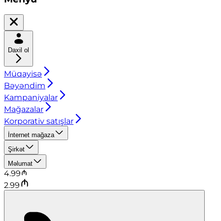
Daxil ol
Müqayisə
Bəyəndim
Kampaniyalar
Mağazalar
Korporativ satışlar
İnternet mağaza
Şirkət
Məlumat
4.99
2.99