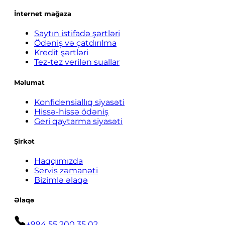
İnternet mağaza
Saytın istifadə şərtləri
Ödəniş və çatdırılma
Kredit şərtləri
Tez-tez verilən suallar
Məlumat
Konfidensiallıq siyasəti
Hissə-hissə ödəniş
Geri qaytarma siyasəti
Şirkət
Haqqımızda
Servis zəmanəti
Bizimlə əlaqə
Əlaqə
+994 55 200 35 02