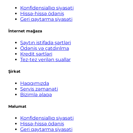
Konfidensiallıq siyasəti
Hissə-hissə ödəniş
Geri qaytarma siyasəti
İnternet mağaza
Saytın istifadə şərtləri
Ödəniş və çatdırılma
Kredit şərtləri
Tez-tez verilən suallar
Şirkət
Haqqımızda
Servis zəmanəti
Bizimlə əlaqə
Məlumat
Konfidensiallıq siyasəti
Hissə-hissə ödəniş
Geri qaytarma siyasəti