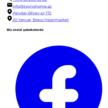
info@texnohome.az
Heydər Əliyev pr 172
20 Yanvar, Bravo hipermarket
Biz sosial şəbəkələrdə