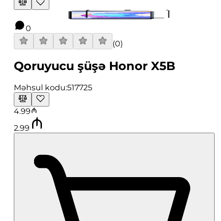
0
(
0
)
Qoruyucu şüşə Honor X5B
Məhsul kodu:
517725
4.99
2.99