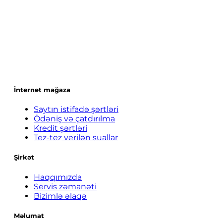
İnternet mağaza
Saytın istifadə şərtləri
Ödəniş və çatdırılma
Kredit şərtləri
Tez-tez verilən suallar
Şirkət
Haqqımızda
Servis zəmanəti
Bizimlə əlaqə
Məlumat