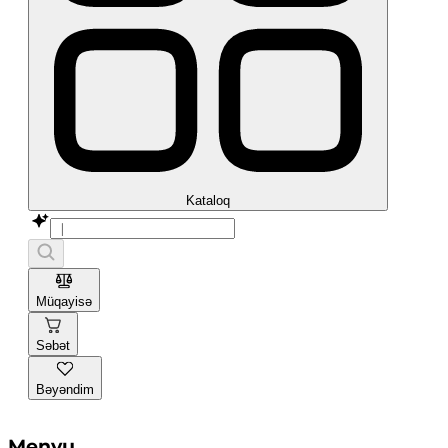
Kataloq
Müqayisə
Səbət
Bəyəndim
Menyu