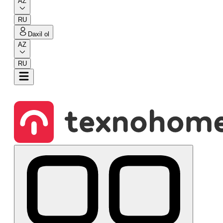
AZ
RU
Daxil ol
AZ
RU