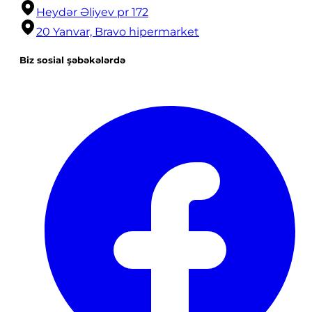
Heydər Əliyev pr 172
20 Yanvar, Bravo hipermarket
Biz sosial şəbəkələrdə