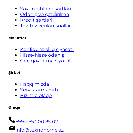
Saytın istifadə şərtləri
Ödəniş və çatdırılma
Kredit şərtləri
Tez-tez verilən suallar
Məlumat
Konfidensiallıq siyasəti
Hissə-hissə ödəniş
Geri qaytarma siyasəti
Şirkət
Haqqımızda
Servis zəmanəti
Bizimlə əlaqə
Əlaqə
+994 55 200 35 02
info@texnohome.az