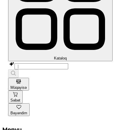
Kataloq
Müqayisə
Səbət
Bəyəndim
Menyu