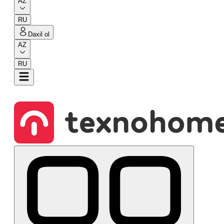
AZ
RU
Daxil ol
AZ
RU