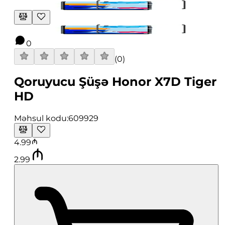
0
(
0
)
Qoruyucu Şüşə Honor X7D Tiger
HD
Məhsul kodu:
609929
4.99
2.99