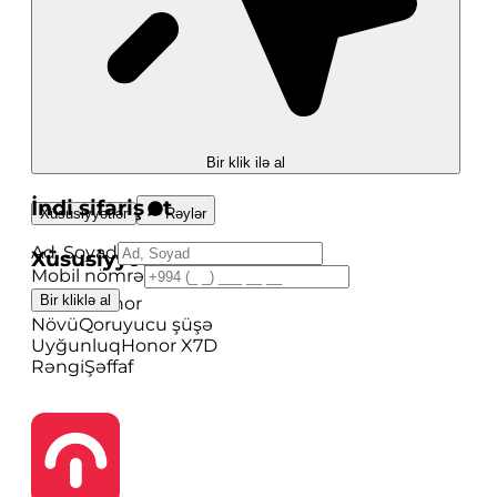
Bir klik ilə al
İndi sifariş et
Xüsusiyyətlər
Rəylər
Ad, Soyad
Xüsusiyyətlər
Mobil nömrə
Bir kliklə al
Brend
Honor
Növü
Qoruyucu şüşə
Uyğunluq
Honor X7D
Rəngi
Şəffaf