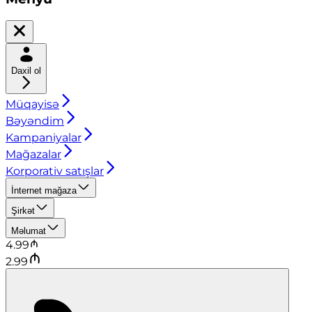
Daxil ol
Müqayisə
Bəyəndim
Kampaniyalar
Mağazalar
Korporativ satışlar
İnternet mağaza
Şirkət
Məlumat
4.99
2.99