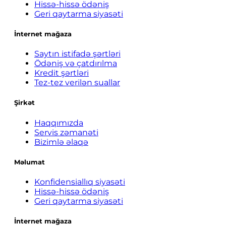
Hissə-hissə ödəniş
Geri qaytarma siyasəti
İnternet mağaza
Saytın istifadə şərtləri
Ödəniş və çatdırılma
Kredit şərtləri
Tez-tez verilən suallar
Şirkət
Haqqımızda
Servis zəmanəti
Bizimlə əlaqə
Məlumat
Konfidensiallıq siyasəti
Hissə-hissə ödəniş
Geri qaytarma siyasəti
İnternet mağaza