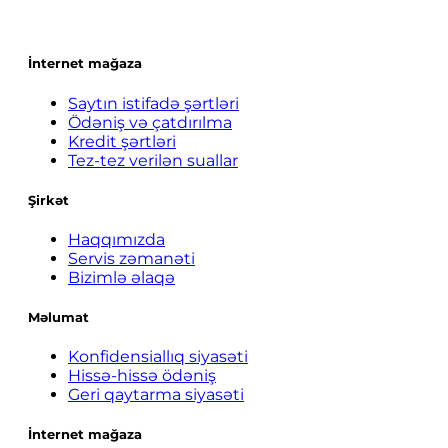
İnternet mağaza
Saytın istifadə şərtləri
Ödəniş və çatdırılma
Kredit şərtləri
Tez-tez verilən suallar
Şirkət
Haqqımızda
Servis zəmanəti
Bizimlə əlaqə
Məlumat
Konfidensiallıq siyasəti
Hissə-hissə ödəniş
Geri qaytarma siyasəti
İnternet mağaza