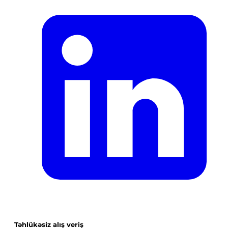
Təhlükəsiz alış veriş