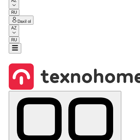
AZ
RU
Daxil ol
AZ
RU