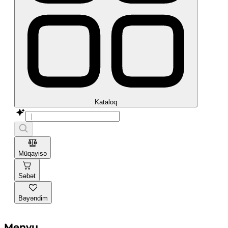
Kataloq
Müqayisə
Səbət
Bəyəndim
Menyu