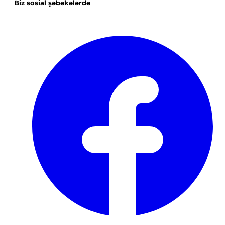
Biz sosial şəbəkələrdə