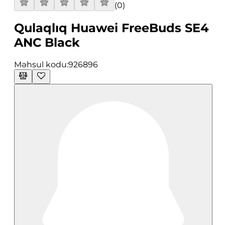
(
0
)
Qulaqlıq Huawei FreeBuds SE4
ANC Black
Məhsul kodu:
926896