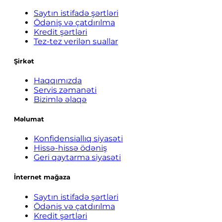
Saytın istifadə şərtləri
Ödəniş və çatdırılma
Kredit şərtləri
Tez-tez verilən suallar
Şirkət
Haqqımızda
Servis zəmanəti
Bizimlə əlaqə
Məlumat
Konfidensiallıq siyasəti
Hissə-hissə ödəniş
Geri qaytarma siyasəti
İnternet mağaza
Saytın istifadə şərtləri
Ödəniş və çatdırılma
Kredit şərtləri