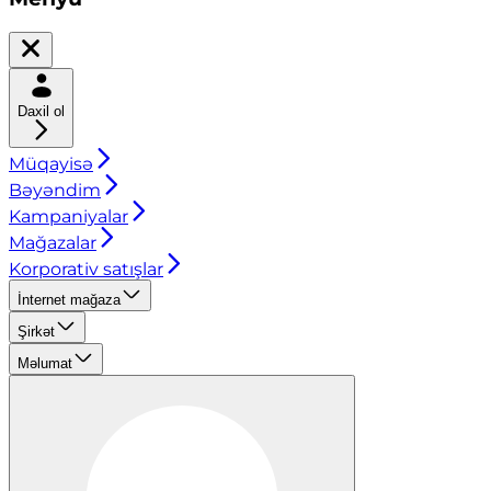
Daxil ol
Müqayisə
Bəyəndim
Kampaniyalar
Mağazalar
Korporativ satışlar
İnternet mağaza
Şirkət
Məlumat