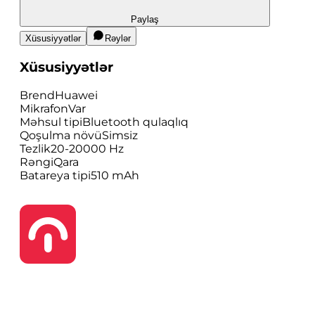
Paylaş
Xüsusiyyətlər
Rəylər
Xüsusiyyətlər
Brend
Huawei
Mikrafon
Var
Məhsul tipi
Bluetooth qulaqlıq
Qoşulma növü
Simsiz
Tezlik
20-20000 Hz
Rəngi
Qara
Batareya tipi
510 mAh