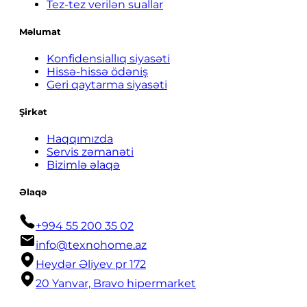
Tez-tez verilən suallar
Məlumat
Konfidensiallıq siyasəti
Hissə-hissə ödəniş
Geri qaytarma siyasəti
Şirkət
Haqqımızda
Servis zəmanəti
Bizimlə əlaqə
Əlaqə
+994 55 200 35 02
info@texnohome.az
Heydər Əliyev pr 172
20 Yanvar, Bravo hipermarket