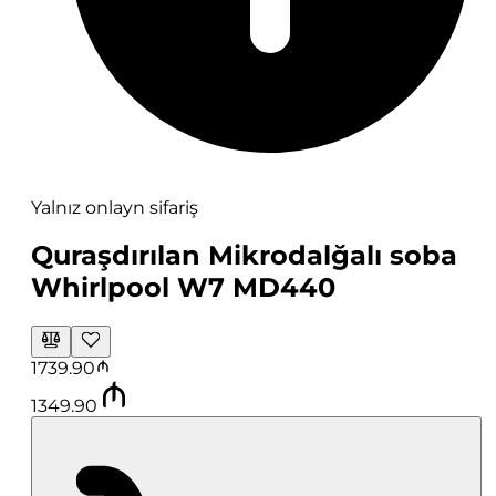
Yalnız onlayn sifariş
Quraşdırılan Mikrodalğalı soba
Whirlpool W7 MD440
1739.90
1349.90