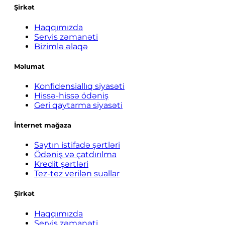
Şirkət
Haqqımızda
Servis zəmanəti
Bizimlə əlaqə
Məlumat
Konfidensiallıq siyasəti
Hissə-hissə ödəniş
Geri qaytarma siyasəti
İnternet mağaza
Saytın istifadə şərtləri
Ödəniş və çatdırılma
Kredit şərtləri
Tez-tez verilən suallar
Şirkət
Haqqımızda
Servis zəmanəti