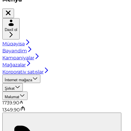
Daxil ol
Müqayisə
Bəyəndim
Kampaniyalar
Mağazalar
Korporativ satışlar
İnternet mağaza
Şirkət
Məlumat
1739.90
1349.90