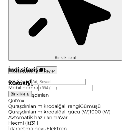
Bir klik ilə al
İndi sifariş et
Xüsusiyyətlər
Rəylər
Ad, Soyad
Xüsusiyyətlər
Mobil nömrə
Bir kliklə al
Növü
Quraşdırılan
Qril
Yox
Quraşdırılan mikrodalğalı rəngi
Gümüşü
Quraşdırılan mikrodalğalı gücü (W)
1000 (W)
Avtomatik hazırlanma
Var
Həcmi (lt)
31 l
İdarəetmə növü
Elektron