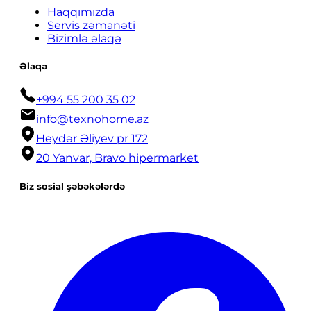
Haqqımızda
Servis zəmanəti
Bizimlə əlaqə
Əlaqə
+994 55 200 35 02
info@texnohome.az
Heydər Əliyev pr 172
20 Yanvar, Bravo hipermarket
Biz sosial şəbəkələrdə