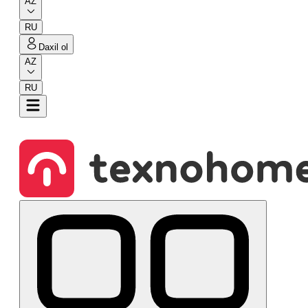
AZ
RU
Daxil ol
AZ
RU