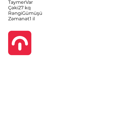
Taymer
Var
Çəki
27 kq
Rəngi
Gümüşü
Zəmanət
1 il