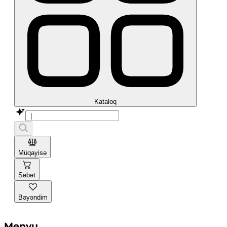
Kataloq
Müqayisə
Səbət
Bəyəndim
Menyu