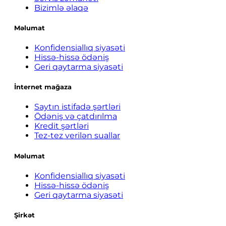
Bizimlə əlaqə
Məlumat
Konfidensiallıq siyasəti
Hissə-hissə ödəniş
Geri qaytarma siyasəti
İnternet mağaza
Saytın istifadə şərtləri
Ödəniş və çatdırılma
Kredit şərtləri
Tez-tez verilən suallar
Məlumat
Konfidensiallıq siyasəti
Hissə-hissə ödəniş
Geri qaytarma siyasəti
Şirkət