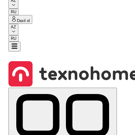
AZ
RU
Daxil ol
AZ
RU