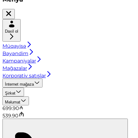
Daxil ol
Müqayisə
Bəyəndim
Kampaniyalar
Mağazalar
Korporativ satışlar
İnternet mağaza
Şirkət
Məlumat
699.90
539.90