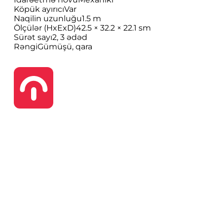
Köpük ayırıcı
Var
Naqilin uzunluğu
1.5 m
Ölçülər (HxExD)
42.5 × 32.2 × 22.1 sm
Sürət sayı
2, 3 ədəd
Rəngi
Gümüşü, qara