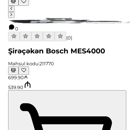
0
(
0
)
Şirəçəkən Bosch MES4000
Məhsul kodu:
211770
699.90
539.90