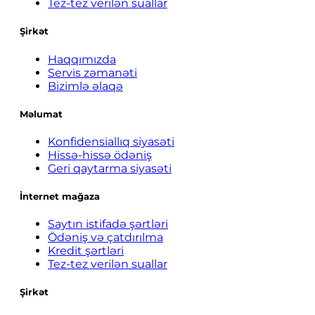
Tez-tez verilən suallar
Şirkət
Haqqımızda
Servis zəmanəti
Bizimlə əlaqə
Məlumat
Konfidensiallıq siyasəti
Hissə-hissə ödəniş
Geri qaytarma siyasəti
İnternet mağaza
Saytın istifadə şərtləri
Ödəniş və çatdırılma
Kredit şərtləri
Tez-tez verilən suallar
Şirkət