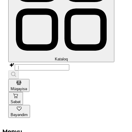
Kataloq
Müqayisə
Səbət
Bəyəndim
Menyu