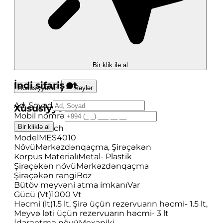
Bir klik ilə al
İndi sifariş et
Xüsusiyyətlər
Rəylər
Ad, Soyad
Xüsusiyyətlər
Mobil nömrə
Bir kliklə al
Brend
Bosch
Model
MES4010
Növü
Mərkəzdənqaçma, Şirəçəkən
Korpus Materialı
Metal- Plastik
Şirəçəkən növü
Mərkəzdənqaçma
Şirəçəkən rəngi
Boz
Bütöv meyvəni atma imkanı
Var
Gücü (Vt)
1000 Vt
Həcmi (lt)
1.5 lt, Şirə üçün rezervuarın həcmi- 1.5 lt,
Meyvə ləti üçün rezervuarın həcmi- 3 lt
İdarəetmə növü
Mexaniki