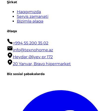
Şirkət
Haqqımızda
Servis zəmanəti
Bizimlə əlaqə
Əlaqə
+994 55 200 35 02
info@texnohome.az
Heydər Əliyev pr 172
20 Yanvar, Bravo hipermarket
Biz sosial şəbəkələrdə