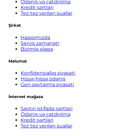
Ödəniş və çatdırılma
Kredit şərtləri
Tez-tez verilən suallar
Şirkət
Haqqımızda
Servis zəmanəti
Bizimlə əlaqə
Məlumat
Konfidensiallıq siyasəti
Hissə-hissə ödəniş
Geri qaytarma siyasəti
İnternet mağaza
Saytın istifadə şərtləri
Ödəniş və çatdırılma
Kredit şərtləri
Tez-tez verilən suallar