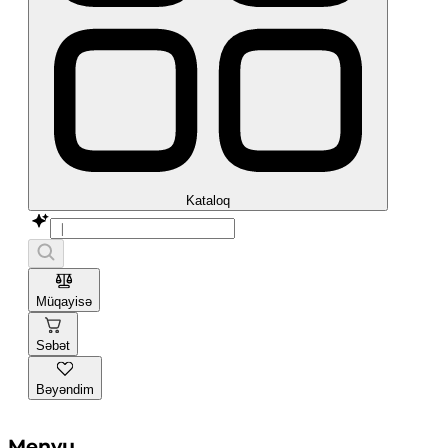
Kataloq
Müqayisə
Səbət
Bəyəndim
Menyu