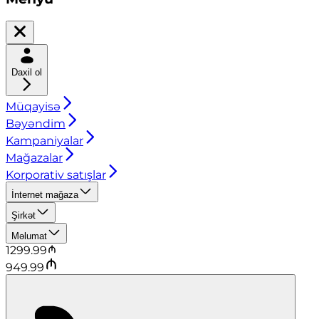
Daxil ol
Müqayisə
Bəyəndim
Kampaniyalar
Mağazalar
Korporativ satışlar
İnternet mağaza
Şirkət
Məlumat
1299.99
949.99