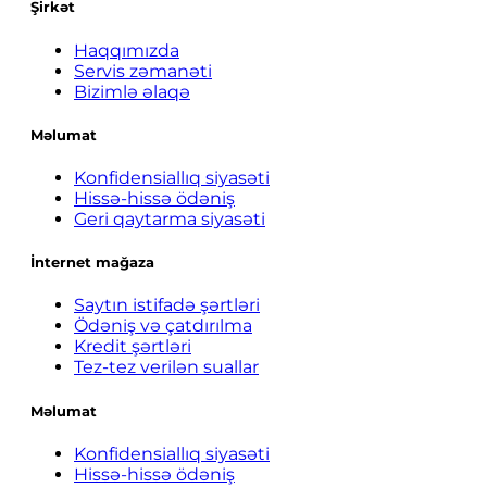
Şirkət
Haqqımızda
Servis zəmanəti
Bizimlə əlaqə
Məlumat
Konfidensiallıq siyasəti
Hissə-hissə ödəniş
Geri qaytarma siyasəti
İnternet mağaza
Saytın istifadə şərtləri
Ödəniş və çatdırılma
Kredit şərtləri
Tez-tez verilən suallar
Məlumat
Konfidensiallıq siyasəti
Hissə-hissə ödəniş