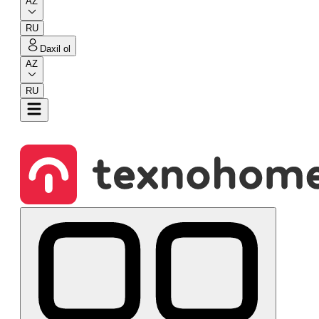
AZ
RU
Daxil ol
AZ
RU