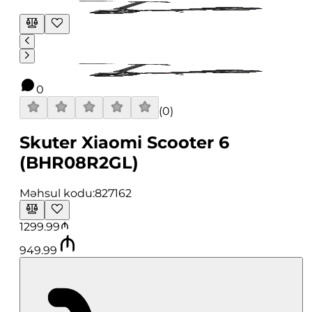
0
(
0
)
Skuter Xiaomi Scooter 6
(BHR08R2GL)
Məhsul kodu:
827162
1299.99
949.99