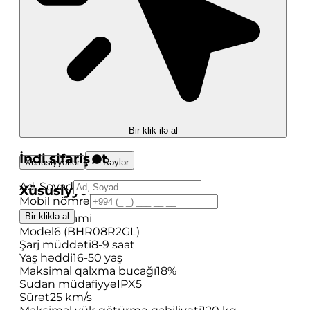
Bir klik ilə al
İndi sifariş et
Xüsusiyyətlər
Rəylər
Ad, Soyad
Xüsusiyyətlər
Mobil nömrə
Bir kliklə al
Brend
Xioami
Model
6 (BHR08R2GL)
Şarj müddəti
8-9 saat
Yaş həddi
16-50 yaş
Maksimal qalxma bucağı
18%
Sudan müdafiyyə
IPX5
Sürət
25 km/s