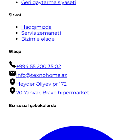
Geri qaytarma siyasəti
Şirkət
Haqqımızda
Servis zəmanəti
Bizimlə əlaqə
Əlaqə
+994 55 200 35 02
info@texnohome.az
Heydər Əliyev pr 172
20 Yanvar, Bravo hipermarket
Biz sosial şəbəkələrdə