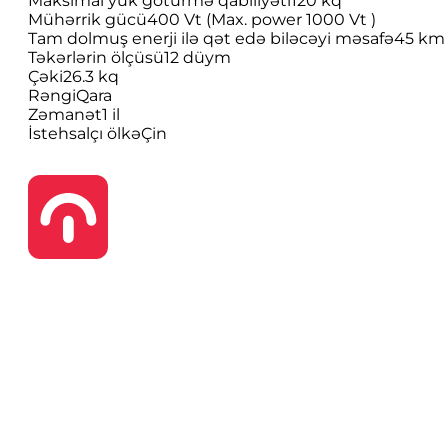
Maksimal yük götürmə qabiliyəti
120 kq
Mühərrik gücü
400 Vt (Max. power 1000 Vt )
Tam dolmuş enerji ilə qət edə biləcəyi məsafə
45 km
Təkərlərin ölçüsü
12 düym
Çəki
26.3 kq
Rəngi
Qara
Zəmanət
1 il
İstehsalçı ölkə
Çin