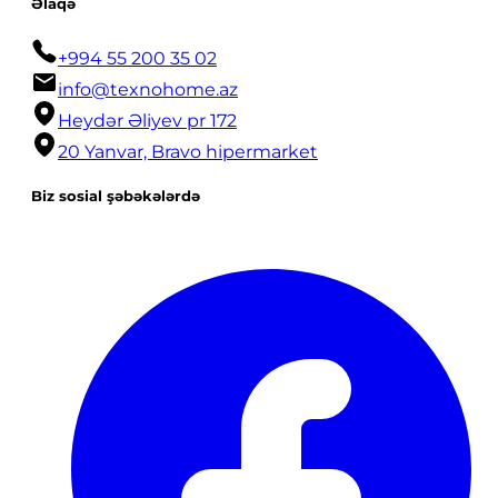
Əlaqə
+994 55 200 35 02
info@texnohome.az
Heydər Əliyev pr 172
20 Yanvar, Bravo hipermarket
Biz sosial şəbəkələrdə