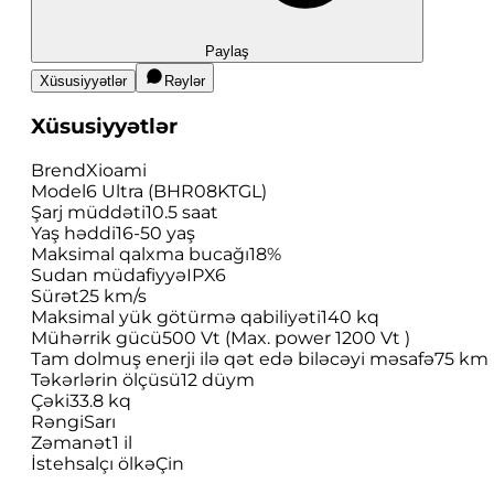
Paylaş
Xüsusiyyətlər
Rəylər
Xüsusiyyətlər
Brend
Xioami
Model
6 Ultra (BHR08KTGL)
Şarj müddəti
10.5 saat
Yaş həddi
16-50 yaş
Maksimal qalxma bucağı
18%
Sudan müdafiyyə
IPX6
Sürət
25 km/s
Maksimal yük götürmə qabiliyəti
140 kq
Mühərrik gücü
500 Vt (Max. power 1200 Vt )
Tam dolmuş enerji ilə qət edə biləcəyi məsafə
75 km
Təkərlərin ölçüsü
12 düym
Çəki
33.8 kq
Rəngi
Sarı
Zəmanət
1 il
İstehsalçı ölkə
Çin