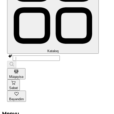
Kataloq
Müqayisə
Səbət
Bəyəndim
Menyu