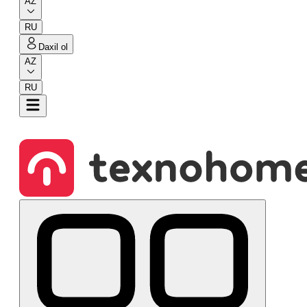
AZ
RU
Daxil ol
AZ
RU