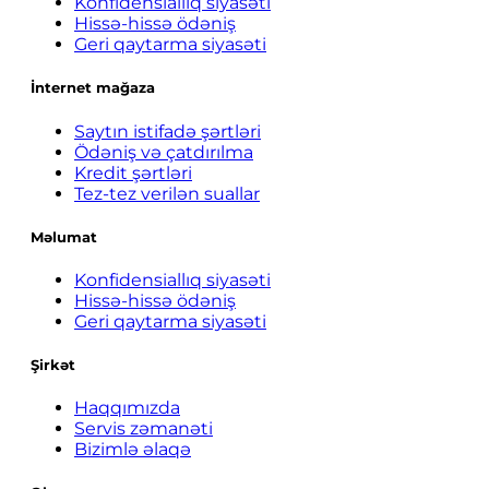
Konfidensiallıq siyasəti
Hissə-hissə ödəniş
Geri qaytarma siyasəti
İnternet mağaza
Saytın istifadə şərtləri
Ödəniş və çatdırılma
Kredit şərtləri
Tez-tez verilən suallar
Məlumat
Konfidensiallıq siyasəti
Hissə-hissə ödəniş
Geri qaytarma siyasəti
Şirkət
Haqqımızda
Servis zəmanəti
Bizimlə əlaqə