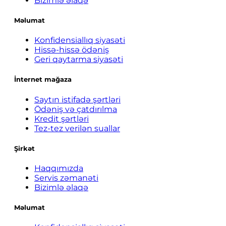
Bizimlə əlaqə
Məlumat
Konfidensiallıq siyasəti
Hissə-hissə ödəniş
Geri qaytarma siyasəti
İnternet mağaza
Saytın istifadə şərtləri
Ödəniş və çatdırılma
Kredit şərtləri
Tez-tez verilən suallar
Şirkət
Haqqımızda
Servis zəmanəti
Bizimlə əlaqə
Məlumat