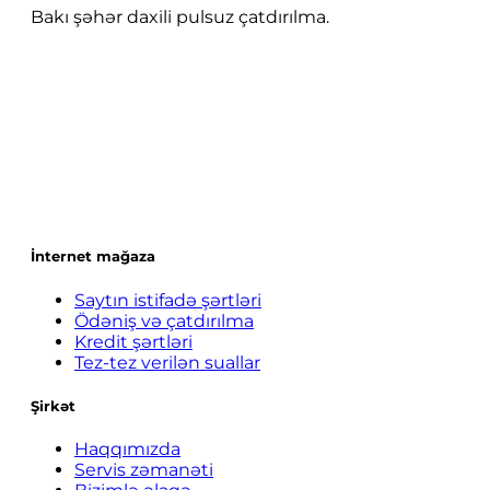
Bakı şəhər daxili pulsuz çatdırılma.
İnternet mağaza
Saytın istifadə şərtləri
Ödəniş və çatdırılma
Kredit şərtləri
Tez-tez verilən suallar
Şirkət
Haqqımızda
Servis zəmanəti