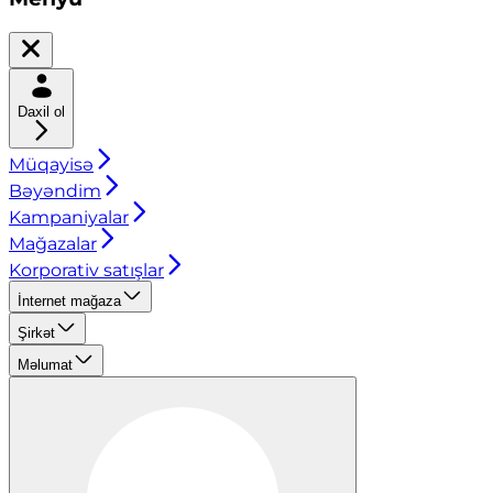
Daxil ol
Müqayisə
Bəyəndim
Kampaniyalar
Mağazalar
Korporativ satışlar
İnternet mağaza
Şirkət
Məlumat