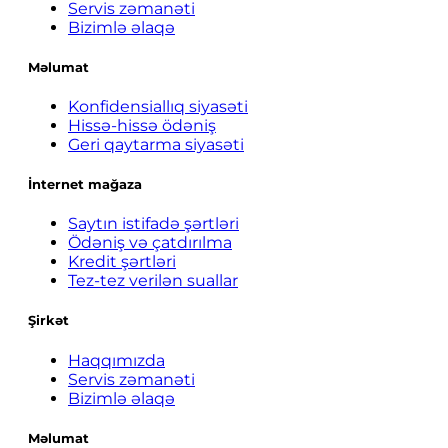
Servis zəmanəti
Bizimlə əlaqə
Məlumat
Konfidensiallıq siyasəti
Hissə-hissə ödəniş
Geri qaytarma siyasəti
İnternet mağaza
Saytın istifadə şərtləri
Ödəniş və çatdırılma
Kredit şərtləri
Tez-tez verilən suallar
Şirkət
Haqqımızda
Servis zəmanəti
Bizimlə əlaqə
Məlumat