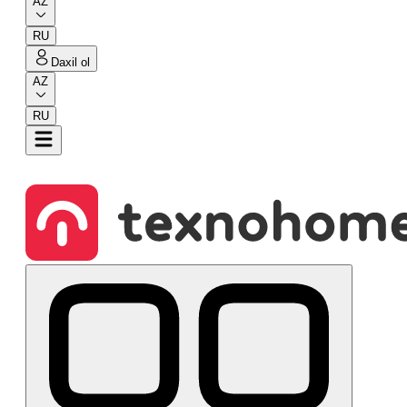
AZ
RU
Daxil ol
AZ
RU