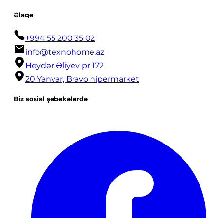
Əlaqə
+994 55 200 35 02
info@texnohome.az
Heydər Əliyev pr 172
20 Yanvar, Bravo hipermarket
Biz sosial şəbəkələrdə