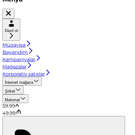
Daxil ol
Müqayisə
Bəyəndim
Kampaniyalar
Mağazalar
Korporativ satışlar
İnternet mağaza
Şirkət
Məlumat
59.99
49.99