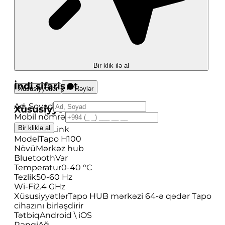
Bir klik ilə al
İndi sifariş et
Xüsusiyyətlər
Rəylər
Ad, Soyad
Xüsusiyyətlər
Mobil nömrə
Bir kliklə al
Brend
TP-Link
Model
Tapo H100
Növü
Mərkəz hub
Bluetooth
Var
Temperatur
0-40 °C
Tezlik
50-60 Hz
Wi-Fi
2.4 GHz
Xüsusiyyətlər
Tapo HUB mərkəzi 64-ə qədər Tapo
cihazını birləşdirir
Tətbiq
Android \ iOS
Rəngi
Ağ