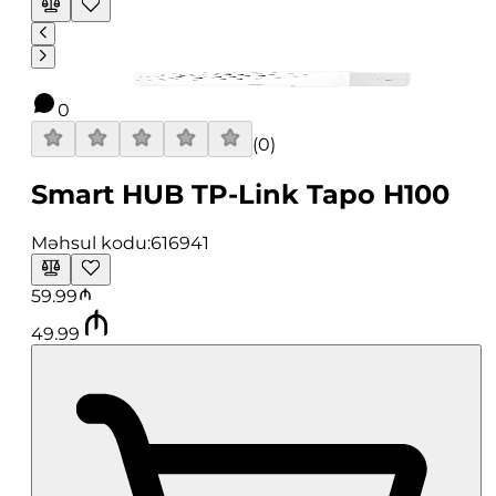
0
(
0
)
Smart HUB TP-Link Tapo H100
Məhsul kodu:
616941
59.99
49.99