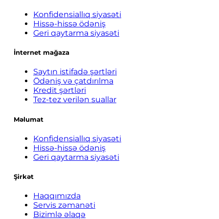
Konfidensiallıq siyasəti
Hissə-hissə ödəniş
Geri qaytarma siyasəti
İnternet mağaza
Saytın istifadə şərtləri
Ödəniş və çatdırılma
Kredit şərtləri
Tez-tez verilən suallar
Məlumat
Konfidensiallıq siyasəti
Hissə-hissə ödəniş
Geri qaytarma siyasəti
Şirkət
Haqqımızda
Servis zəmanəti
Bizimlə əlaqə