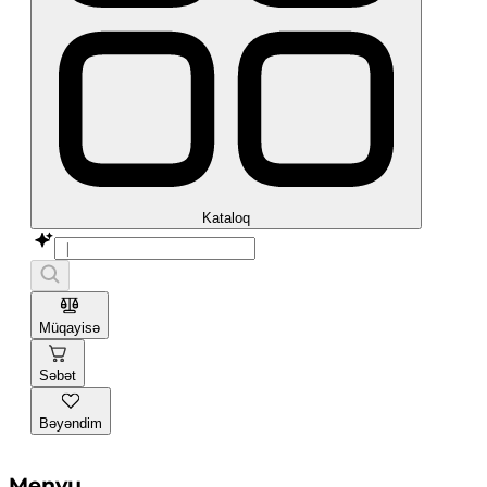
Kataloq
Müqayisə
Səbət
Bəyəndim
Menyu