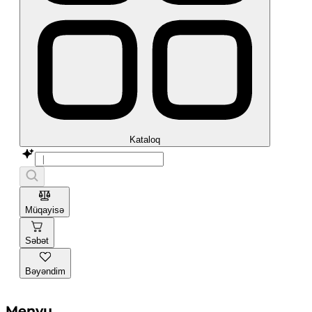
Kataloq
Müqayisə
Səbət
Bəyəndim
Menyu