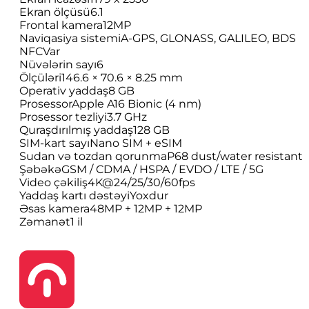
Ekran ölçüsü
6.1
Frontal kamera
12MP
Naviqasiya sistemi
A-GPS, GLONASS, GALILEO, BDS
NFC
Var
Nüvələrin sayı
6
Ölçüləri
146.6 × 70.6 × 8.25 mm
Operativ yaddaş
8 GB
Prosessor
Apple A16 Bionic (4 nm)
Prosessor tezliyi
3.7 GHz
Quraşdırılmış yaddaş
128 GB
SIM-kart sayı
Nano SIM + eSIM
Sudan və tozdan qorunma
P68 dust/water resistant
Şəbəkə
GSM / CDMA / HSPA / EVDO / LTE / 5G
Video çəkiliş
4K@24/25/30/60fps
Yaddaş kartı dəstəyi
Yoxdur
Əsas kamera
48MP + 12MP + 12MP
Zəmanət
1 il