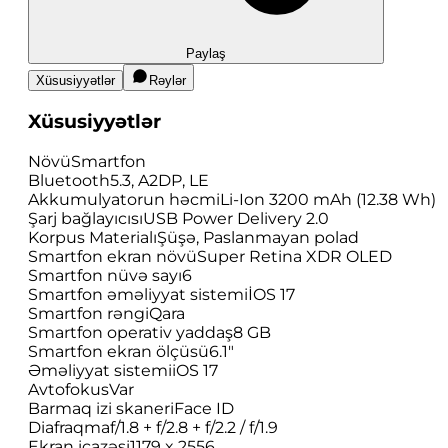
Paylaş
Xüsusiyyətlər
Rəylər
Xüsusiyyətlər
Növü
Smartfon
Bluetooth
5.3, A2DP, LE
Akkumulyatorun həcmi
Li-Ion 3200 mAh (12.38 Wh)
Şarj bağlayıcısı
USB Power Delivery 2.0
Korpus Materialı
Şüşə, Paslanmayan polad
Smartfon ekran növü
Super Retina XDR OLED
Smartfon nüvə sayı
6
Smartfon əməliyyat sistemi
İOS 17
Smartfon rəngi
Qara
Smartfon operativ yaddaş
8 GB
Smartfon ekran ölçüsü
6.1"
Əməliyyat sistemi
iOS 17
Avtofokus
Var
Barmaq izi skaneri
Face ID
Diafraqma
f/1.8 + f/2.8 + f/2.2 / f/1.9
Ekran icazəsi
1179 x 2556