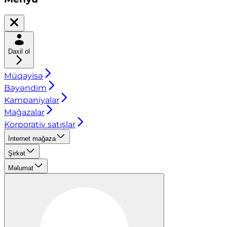
Daxil ol
Müqayisə
Bəyəndim
Kampaniyalar
Mağazalar
Korporativ satışlar
İnternet mağaza
Şirkət
Məlumat