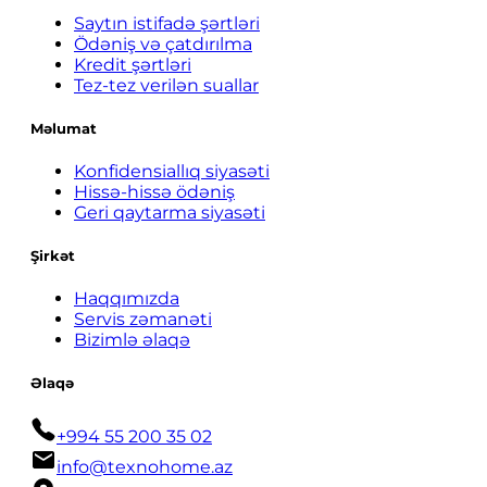
Saytın istifadə şərtləri
Ödəniş və çatdırılma
Kredit şərtləri
Tez-tez verilən suallar
Məlumat
Konfidensiallıq siyasəti
Hissə-hissə ödəniş
Geri qaytarma siyasəti
Şirkət
Haqqımızda
Servis zəmanəti
Bizimlə əlaqə
Əlaqə
+994 55 200 35 02
info@texnohome.az