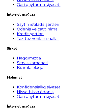
Geri qaytarma siyasəti
İnternet mağaza
Saytın istifadə şərtləri
Ödəniş və çatdırılma
Kredit şərtləri
Tez-tez verilən suallar
Şirkət
Haqqımızda
Servis zəmanəti
Bizimlə əlaqə
Məlumat
Konfidensiallıq siyasəti
Hissə-hissə ödəniş
Geri qaytarma siyasəti
İnternet mağaza