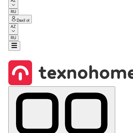
AZ
RU
Daxil ol
AZ
RU