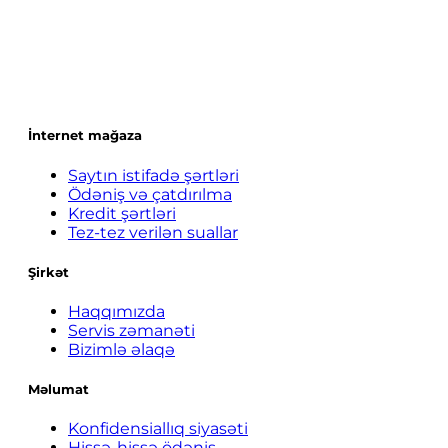
İnternet mağaza
Saytın istifadə şərtləri
Ödəniş və çatdırılma
Kredit şərtləri
Tez-tez verilən suallar
Şirkət
Haqqımızda
Servis zəmanəti
Bizimlə əlaqə
Məlumat
Konfidensiallıq siyasəti
Hissə-hissə ödəniş