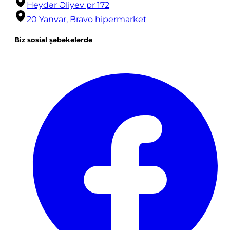
Heydər Əliyev pr 172
20 Yanvar, Bravo hipermarket
Biz sosial şəbəkələrdə