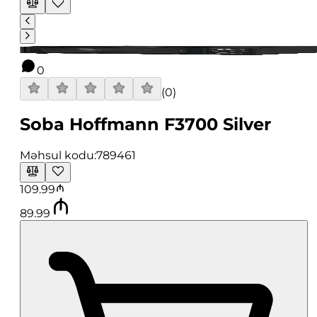
0
(
0
)
Soba Hoffmann F3700 Silver
Məhsul kodu:
789461
109.99
89.99