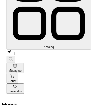
Kataloq
Müqayisə
Səbət
Bəyəndim
Menyu