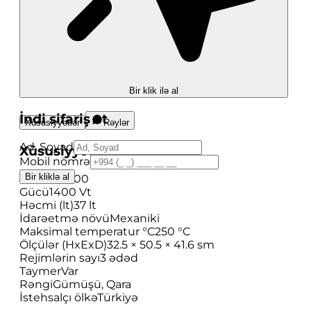
Bir klik ilə al
İndi sifariş et
Xüsusiyyətlər
Rəylər
Ad, Soyad
Xüsusiyyətlər
Mobil nömrə
Bir kliklə al
Model
F3700
Gücü
1400 Vt
Həcmi (lt)
37 lt
İdarəetmə növü
Mexaniki
Maksimal temperatur °C
250 °C
Ölçülər (HxExD)
32.5 × 50.5 × 41.6 sm
Rejimlərin sayı
3 ədəd
Taymer
Var
Rəngi
Gümüşü, Qara
İstehsalçı ölkə
Türkiyə