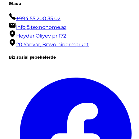
Əlaqə
+994 55 200 35 02
info@texnohome.az
Heydər Əliyev pr 172
20 Yanvar, Bravo hipermarket
Biz sosial şəbəkələrdə