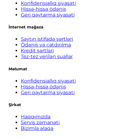
Konfidensiallıq siyasəti
Hissə-hissə ödəniş
Geri qaytarma siyasəti
İnternet mağaza
Saytın istifadə şərtləri
Ödəniş və çatdırılma
Kredit şərtləri
Tez-tez verilən suallar
Məlumat
Konfidensiallıq siyasəti
Hissə-hissə ödəniş
Geri qaytarma siyasəti
Şirkət
Haqqımızda
Servis zəmanəti
Bizimlə əlaqə