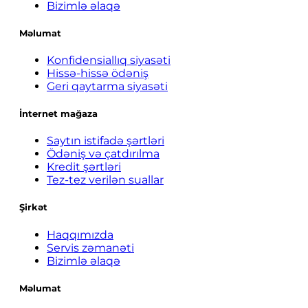
Bizimlə əlaqə
Məlumat
Konfidensiallıq siyasəti
Hissə-hissə ödəniş
Geri qaytarma siyasəti
İnternet mağaza
Saytın istifadə şərtləri
Ödəniş və çatdırılma
Kredit şərtləri
Tez-tez verilən suallar
Şirkət
Haqqımızda
Servis zəmanəti
Bizimlə əlaqə
Məlumat