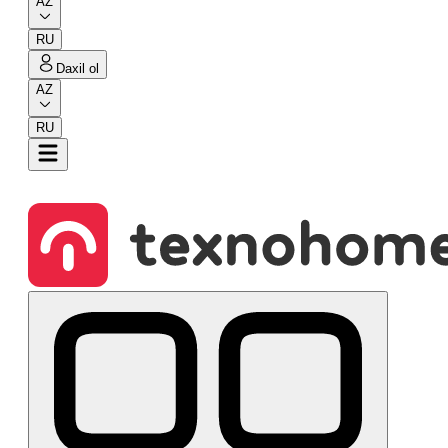
AZ
RU
Daxil ol
AZ
RU