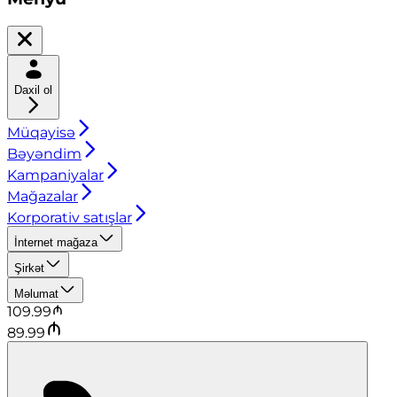
Daxil ol
Müqayisə
Bəyəndim
Kampaniyalar
Mağazalar
Korporativ satışlar
İnternet mağaza
Şirkət
Məlumat
109.99
89.99