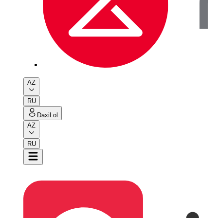
AZ
RU
Daxil ol
AZ
RU