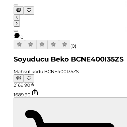
0
(
0
)
Soyuducu Beko BCNE400I35ZS
Məhsul kodu:
BCNE400I35ZS
2169.90
1689.90