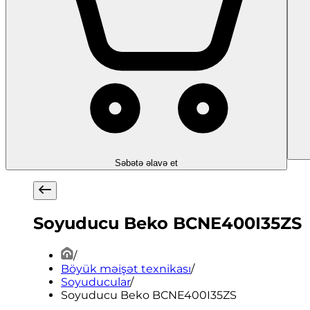
Səbətə əlavə et
Soyuducu Beko BCNE400I35ZS
/
Böyük məişət texnikası
/
Soyuducular
/
Soyuducu Beko BCNE400I35ZS