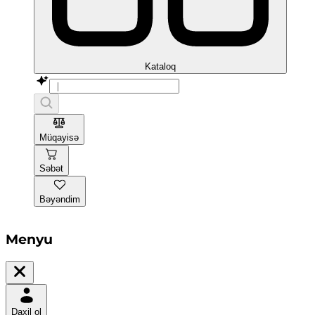
Kataloq
Müqayisə
Səbət
Bəyəndim
Menyu
Daxil ol