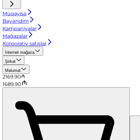
Müqayisə
Bəyəndim
Kampaniyalar
Mağazalar
Korporativ satışlar
İnternet mağaza
Şirkət
Məlumat
2169.90
1689.90