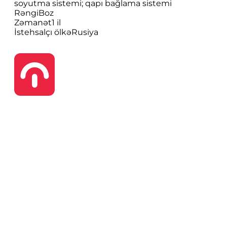
soyutma sistemi; qapı bağlama sistemi
Rəngi
Boz
Zəmanət
1 il
İstehsalçı ölkə
Rusiya