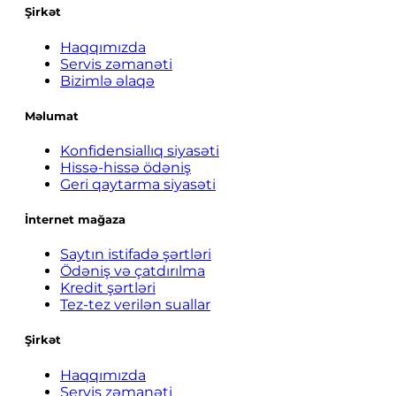
Şirkət
Haqqımızda
Servis zəmanəti
Bizimlə əlaqə
Məlumat
Konfidensiallıq siyasəti
Hissə-hissə ödəniş
Geri qaytarma siyasəti
İnternet mağaza
Saytın istifadə şərtləri
Ödəniş və çatdırılma
Kredit şərtləri
Tez-tez verilən suallar
Şirkət
Haqqımızda
Servis zəmanəti