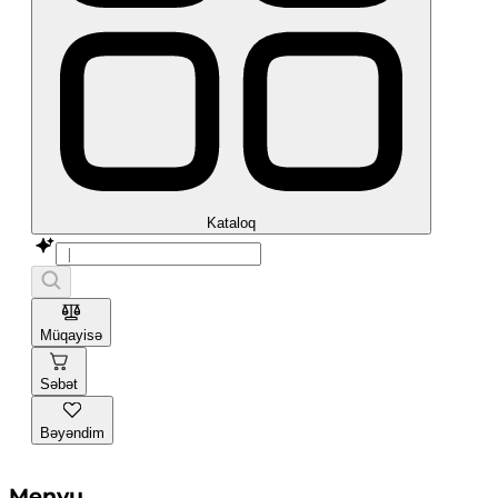
Kataloq
Müqayisə
Səbət
Bəyəndim
Menyu