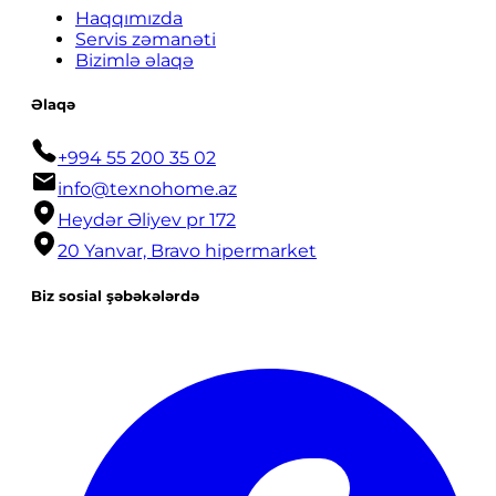
Haqqımızda
Servis zəmanəti
Bizimlə əlaqə
Əlaqə
+994 55 200 35 02
info@texnohome.az
Heydər Əliyev pr 172
20 Yanvar, Bravo hipermarket
Biz sosial şəbəkələrdə