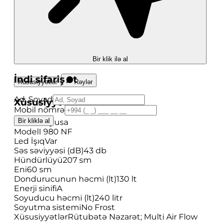
Bir klik ilə al
İndi sifariş et
Xüsusiyyətlər
Rəylər
Ad, Soyad
Xüsusiyyətlər
Mobil nömrə
Bir kliklə al
Brend
Biryusa
Model
I 980 NF
Led İşıq
Var
Səs səviyyəsi (dB)
43 db
Hündürlüyü
207 sm
Eni
60 sm
Dondurucunun həcmi (lt)
130 lt
Enerji sinifi
A
Soyuducu həcmi (lt)
240 litr
Soyutma sistemi
No Frost
Xüsusiyyətlər
Rütubətə Nəzarət; Multi Air Flow