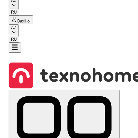
AZ
RU
Daxil ol
AZ
RU