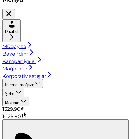
Daxil ol
Müqayisə
Bəyəndim
Kampaniyalar
Mağazalar
Korporativ satışlar
İnternet mağaza
Şirkət
Məlumat
1329.90
1029.90