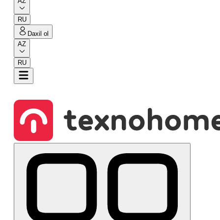
AZ
RU
Daxil ol
AZ
RU