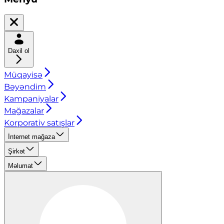
Daxil ol
Müqayisə
Bəyəndim
Kampaniyalar
Mağazalar
Korporativ satışlar
İnternet mağaza
Şirkət
Məlumat