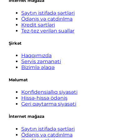
İnternet mağaza
Saytın istifadə şərtləri
Ödəniş və çatdırılma
Kredit şərtləri
Tez-tez verilən suallar
Şirkət
Haqqımızda
Servis zəmanəti
Bizimlə əlaqə
Məlumat
Konfidensiallıq siyasəti
Hissə-hissə ödəniş
Geri qaytarma siyasəti
İnternet mağaza
Saytın istifadə şərtləri
Ödəniş və çatdırılma