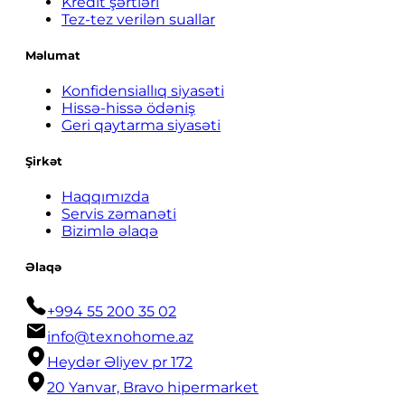
Kredit şərtləri
Tez-tez verilən suallar
Məlumat
Konfidensiallıq siyasəti
Hissə-hissə ödəniş
Geri qaytarma siyasəti
Şirkət
Haqqımızda
Servis zəmanəti
Bizimlə əlaqə
Əlaqə
+994 55 200 35 02
info@texnohome.az
Heydər Əliyev pr 172
20 Yanvar, Bravo hipermarket