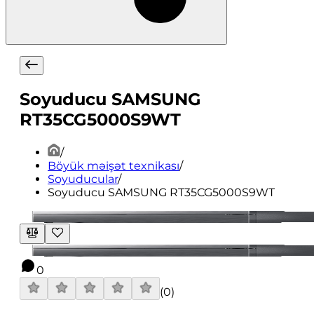
Soyuducu SAMSUNG
RT35CG5000S9WT
/
Böyük məişət texnikası
/
Soyuducular
/
Soyuducu SAMSUNG RT35CG5000S9WT
0
(
0
)