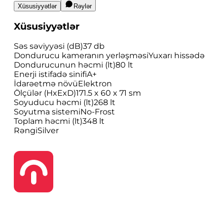
Xüsusiyyətlər
Rəylər
Xüsusiyyətlər
Səs səviyyəsi (dB)
37 db
Dondurucu kameranın yerləşməsi
Yuxarı hissədə
Dondurucunun həcmi (lt)
80 lt
Enerji istifadə sinifi
A+
İdarəetmə növü
Elektron
Ölçülər (HxExD)
171.5 x 60 x 71 sm
Soyuducu həcmi (lt)
268 lt
Soyutma sistemi
No-Frost
Toplam həcmi (lt)
348 lt
Rəngi
Silver