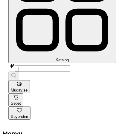
Kataloq
Müqayisə
Səbət
Bəyəndim
Menyu