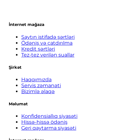
İnternet mağaza
Saytın istifadə şərtləri
Ödəniş və çatdırılma
Kredit şərtləri
Tez-tez verilən suallar
Şirkət
Haqqımızda
Servis zəmanəti
Bizimlə əlaqə
Məlumat
Konfidensiallıq siyasəti
Hissə-hissə ödəniş
Geri qaytarma siyasəti