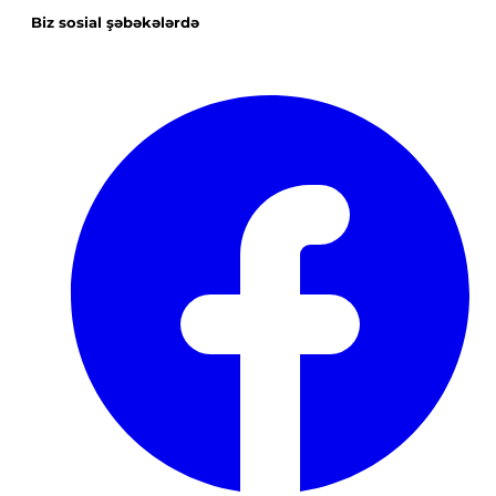
Biz sosial şəbəkələrdə