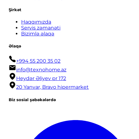
Şirkət
Haqqımızda
Servis zəmanəti
Bizimlə əlaqə
Əlaqə
+994 55 200 35 02
info@texnohome.az
Heydər Əliyev pr 172
20 Yanvar, Bravo hipermarket
Biz sosial şəbəkələrdə