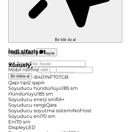
Bir klik ilə al
İndi sifariş et
Xüsusiyyətlər
Rəylər
Ad, Soyad
Xüsusiyyətlər
Mobil nömrə
Bir kliklə al
Model
YRF-B401NF70TGB
Qapı tipi
2 qapılı
Soyuducu hündürlüyü
185 sm
Hündürlüyü
185 sm
Soyuducu enerji sinifi
A+
Soyuducu rəngi
Qara
Soyuducu soyutma sistemi
NoFrost
Soyuducu eni
70 sm
Eni
70 sm
Displey
LED