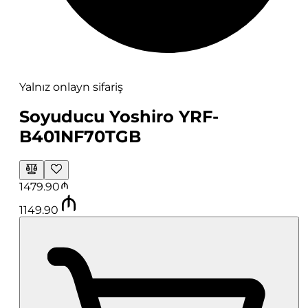
Yalnız onlayn sifariş
Soyuducu Yoshiro YRF-
B401NF70TGB
1479.90
1149.90