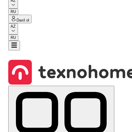
AZ
RU
Daxil ol
AZ
RU