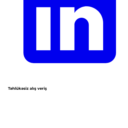
Təhlükəsiz alış veriş