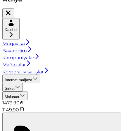
Daxil ol
Müqayisə
Bəyəndim
Kampaniyalar
Mağazalar
Korporativ satışlar
İnternet mağaza
Şirkət
Məlumat
1479.90
1149.90