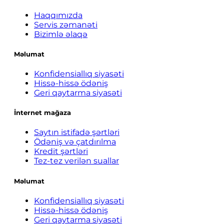
Haqqımızda
Servis zəmanəti
Bizimlə əlaqə
Məlumat
Konfidensiallıq siyasəti
Hissə-hissə ödəniş
Geri qaytarma siyasəti
İnternet mağaza
Saytın istifadə şərtləri
Ödəniş və çatdırılma
Kredit şərtləri
Tez-tez verilən suallar
Məlumat
Konfidensiallıq siyasəti
Hissə-hissə ödəniş
Geri qaytarma siyasəti