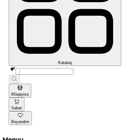
Kataloq
Müqayisə
Səbət
Bəyəndim
Menyu