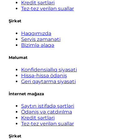
Kredit şərtləri
Tez-tez verilən suallar
Şirkət
Haqqımızda
Servis zəmanəti
Bizimlə əlaqə
Məlumat
Konfidensiallıq siyasəti
Hissə-hissə ödəniş
Geri qaytarma siyasəti
İnternet mağaza
Saytın istifadə şərtləri
Ödəniş və çatdırılma
Kredit şərtləri
Tez-tez verilən suallar
Şirkət