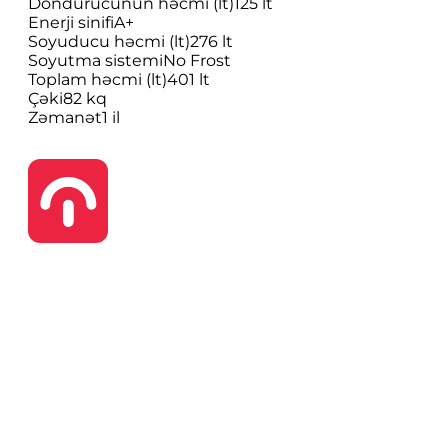
Dondurucunun həcmi (lt)
125 lt
Enerji sinifi
A+
Soyuducu həcmi (lt)
276 lt
Soyutma sistemi
No Frost
Toplam həcmi (lt)
401 lt
Çəki
82 kq
Zəmanət
1 il