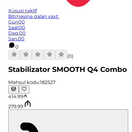
Xüsusi təklif
Bitməsinə qalan vaxt:
Gün
00
Saat
00
Dəq.
00
San.
00
0
(
0
)
Stabilizator SMOOTH Q4 Combo
Məhsul kodu:
182527
414.99
279.99