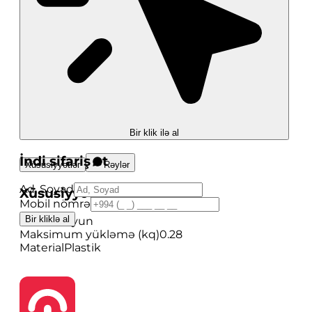
Bir klik ilə al
İndi sifariş et
Xüsusiyyətlər
Rəylər
Ad, Soyad
Xüsusiyyətlər
Mobil nömrə
Bir kliklə al
Brend
Zhiyun
Maksimum yükləmə (kq)
0.28
Material
Plastik