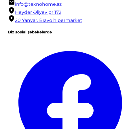
info@texnohome.az
Heydər Əliyev pr 172
20 Yanvar, Bravo hipermarket
Biz sosial şəbəkələrdə