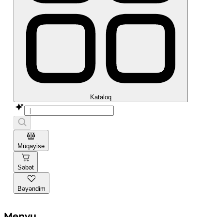
Kataloq
Müqayisə
Səbət
Bəyəndim
Menyu