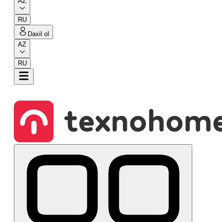
AZ
RU
Daxil ol
AZ
RU