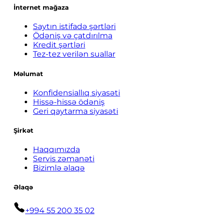
İnternet mağaza
Saytın istifadə şərtləri
Ödəniş və çatdırılma
Kredit şərtləri
Tez-tez verilən suallar
Məlumat
Konfidensiallıq siyasəti
Hissə-hissə ödəniş
Geri qaytarma siyasəti
Şirkət
Haqqımızda
Servis zəmanəti
Bizimlə əlaqə
Əlaqə
+994 55 200 35 02