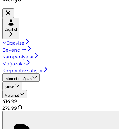
Daxil ol
Müqayisə
Bəyəndim
Kampaniyalar
Mağazalar
Korporativ satışlar
İnternet mağaza
Şirkət
Məlumat
414.99
279.99