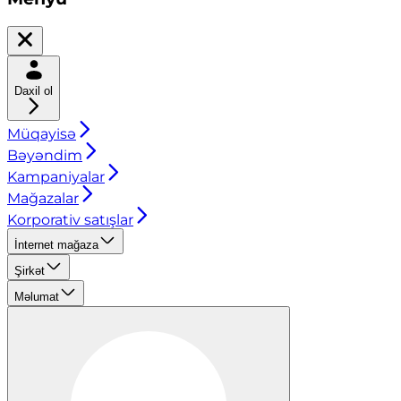
Daxil ol
Müqayisə
Bəyəndim
Kampaniyalar
Mağazalar
Korporativ satışlar
İnternet mağaza
Şirkət
Məlumat