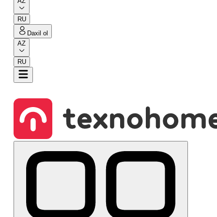
AZ
RU
Daxil ol
AZ
RU