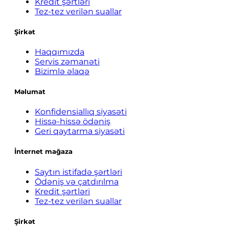
Kredit şərtləri
Tez-tez verilən suallar
Şirkət
Haqqımızda
Servis zəmanəti
Bizimlə əlaqə
Məlumat
Konfidensiallıq siyasəti
Hissə-hissə ödəniş
Geri qaytarma siyasəti
İnternet mağaza
Saytın istifadə şərtləri
Ödəniş və çatdırılma
Kredit şərtləri
Tez-tez verilən suallar
Şirkət