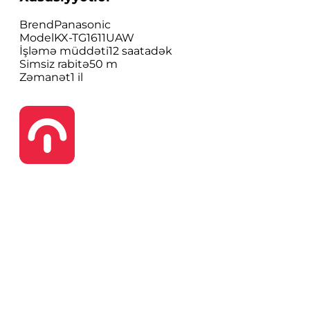
Brend
Panasonic
Model
KX-TG1611UAW
İşləmə müddəti
12 saatadək
Simsiz rabitə
50 m
Zəmanət
1 il