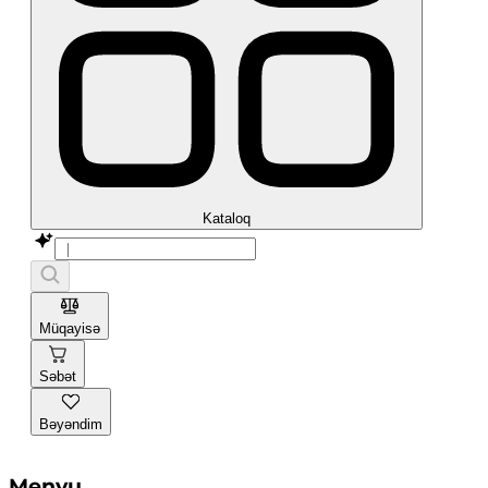
Kataloq
Müqayisə
Səbət
Bəyəndim
Menyu