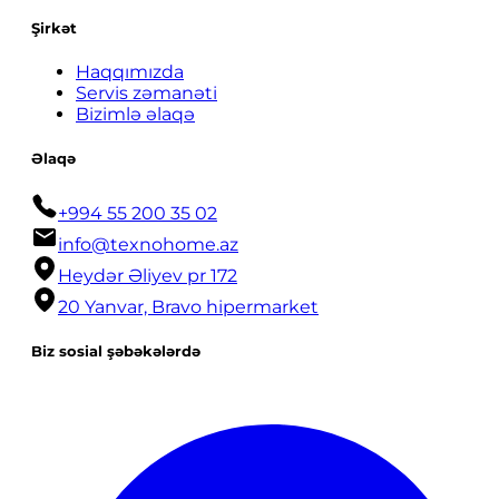
Şirkət
Haqqımızda
Servis zəmanəti
Bizimlə əlaqə
Əlaqə
+994 55 200 35 02
info@texnohome.az
Heydər Əliyev pr 172
20 Yanvar, Bravo hipermarket
Biz sosial şəbəkələrdə