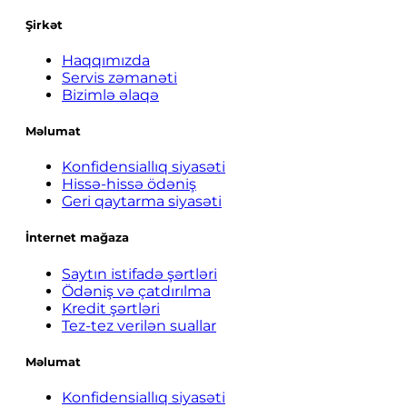
Şirkət
Haqqımızda
Servis zəmanəti
Bizimlə əlaqə
Məlumat
Konfidensiallıq siyasəti
Hissə-hissə ödəniş
Geri qaytarma siyasəti
İnternet mağaza
Saytın istifadə şərtləri
Ödəniş və çatdırılma
Kredit şərtləri
Tez-tez verilən suallar
Məlumat
Konfidensiallıq siyasəti