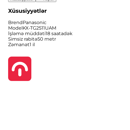
Xüsusiyyətlər
Brend
Panasonic
Model
KX-TG2511UAM
İşləmə müddəti
18 saatadək
Simsiz rabitə
50 metr
Zəmanət
1 il