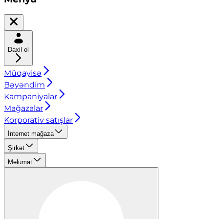
Daxil ol
Müqayisə
Bəyəndim
Kampaniyalar
Mağazalar
Korporativ satışlar
İnternet mağaza
Şirkət
Məlumat