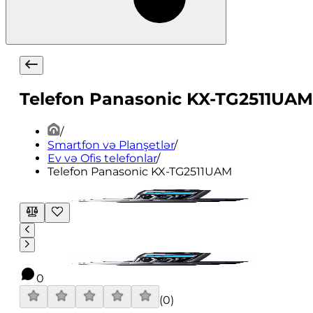
Telefon Panasonic KX-TG2511UAM
/
Smartfon və Planşetlər
/
Ev və Ofis telefonlar
/
Telefon Panasonic KX-TG2511UAM
0
(
0
)