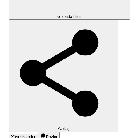
Gələndə bildir
Paylaş
Xüsusiyyətlər
Rəylər