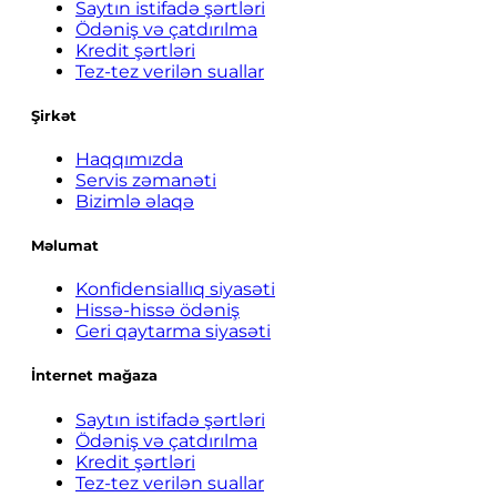
Saytın istifadə şərtləri
Ödəniş və çatdırılma
Kredit şərtləri
Tez-tez verilən suallar
Şirkət
Haqqımızda
Servis zəmanəti
Bizimlə əlaqə
Məlumat
Konfidensiallıq siyasəti
Hissə-hissə ödəniş
Geri qaytarma siyasəti
İnternet mağaza
Saytın istifadə şərtləri
Ödəniş və çatdırılma
Kredit şərtləri
Tez-tez verilən suallar