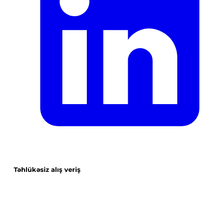
Təhlükəsiz alış veriş