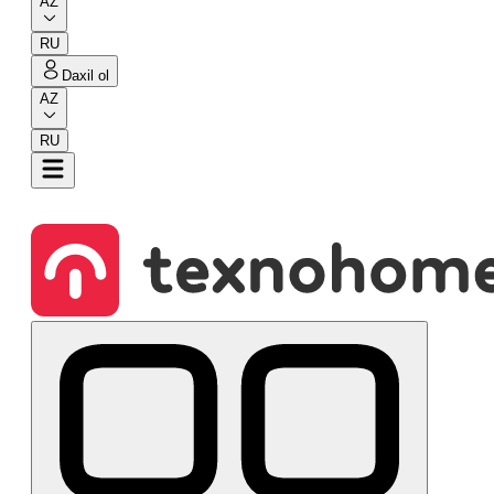
AZ
RU
Daxil ol
AZ
RU