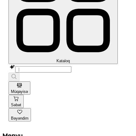
Kataloq
Müqayisə
Səbət
Bəyəndim
Menyu