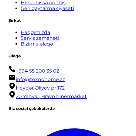
Hissə-hissə ödəniş
Geri qaytarma siyasəti
Şirkət
Haqqımızda
Servis zəmanəti
Bizimlə əlaqə
Əlaqə
+994 55 200 35 02
info@texnohome.az
Heydər Əliyev pr 172
20 Yanvar, Bravo hipermarket
Biz sosial şəbəkələrdə