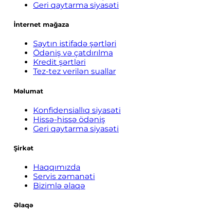
Geri qaytarma siyasəti
İnternet mağaza
Saytın istifadə şərtləri
Ödəniş və çatdırılma
Kredit şərtləri
Tez-tez verilən suallar
Məlumat
Konfidensiallıq siyasəti
Hissə-hissə ödəniş
Geri qaytarma siyasəti
Şirkət
Haqqımızda
Servis zəmanəti
Bizimlə əlaqə
Əlaqə