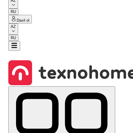
AZ
RU
Daxil ol
AZ
RU