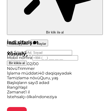
Bir klik ilə al
İndi sifariş et
Xüsusiyyətlər
Rəylər
Ad, Soyad
Xüsusiyyətlər
Mobil nömrə
Bir kliklə al
Model
X3002/00
Növü
Trimmer
İşləmə müddəti
40 dəqiqəyədək
Təmizləmə növü
Quru, yaş
Başlıqların sayı
3 ədəd
Rəngi
Yaşıl
Zəmanət
1 il
İstehsalçı ölkə
İndoneziya