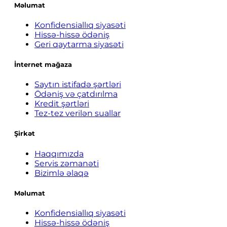
Məlumat
Konfidensiallıq siyasəti
Hissə-hissə ödəniş
Geri qaytarma siyasəti
İnternet mağaza
Saytın istifadə şərtləri
Ödəniş və çatdırılma
Kredit şərtləri
Tez-tez verilən suallar
Şirkət
Haqqımızda
Servis zəmanəti
Bizimlə əlaqə
Məlumat
Konfidensiallıq siyasəti
Hissə-hissə ödəniş