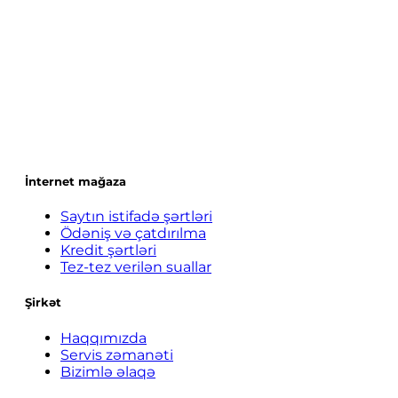
İnternet mağaza
Saytın istifadə şərtləri
Ödəniş və çatdırılma
Kredit şərtləri
Tez-tez verilən suallar
Şirkət
Haqqımızda
Servis zəmanəti
Bizimlə əlaqə