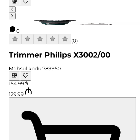
0
(
0
)
Trimmer Philips X3002/00
Məhsul kodu:
789950
154.99
129.99