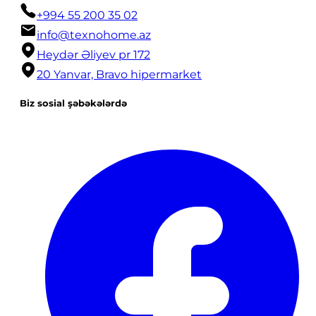
+994 55 200 35 02
info@texnohome.az
Heydər Əliyev pr 172
20 Yanvar, Bravo hipermarket
Biz sosial şəbəkələrdə