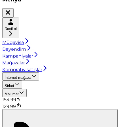
Daxil ol
Müqayisə
Bəyəndim
Kampaniyalar
Mağazalar
Korporativ satışlar
İnternet mağaza
Şirkət
Məlumat
154.99
129.99