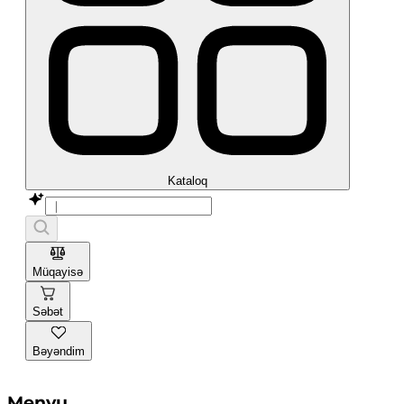
Kataloq
Müqayisə
Səbət
Bəyəndim
Menyu