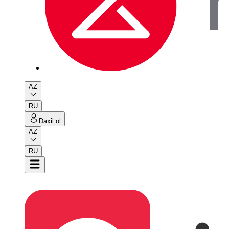
AZ
RU
Daxil ol
AZ
RU