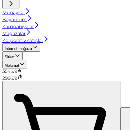
Müqayisə
Bəyəndim
Kampaniyalar
Mağazalar
Korporativ satışlar
İnternet mağaza
Şirkət
Məlumat
354.99
299.99