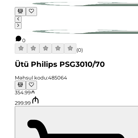
0
(
0
)
Ütü Philips PSG3010/70
Məhsul kodu:
485064
354.99
299.99