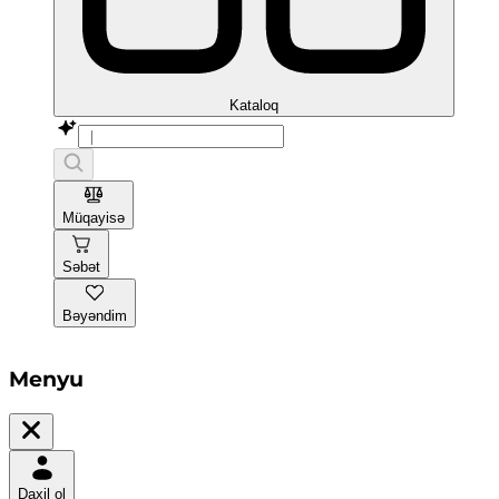
Kataloq
Müqayisə
Səbət
Bəyəndim
Menyu
Daxil ol