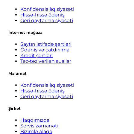
Konfidensiallıq siyasəti
Hissə-hissə ödəniş
Geri qaytarma siyasəti
İnternet mağaza
Saytın istifadə şərtləri
Ödəniş və çatdırılma
Kredit şərtləri
Tez-tez verilən suallar
Məlumat
Konfidensiallıq siyasəti
Hissə-hissə ödəniş
Geri qaytarma siyasəti
Şirkət
Haqqımızda
Servis zəmanəti
Bizimlə əlaqə