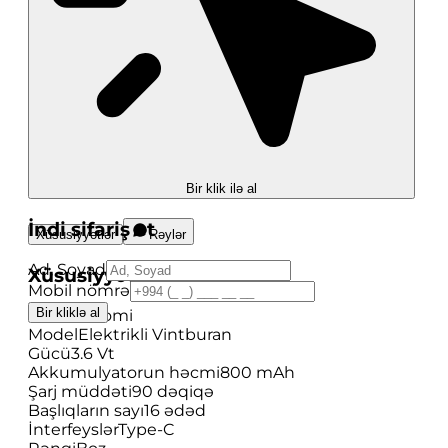
Bir klik ilə al
İndi sifariş et
Xüsusiyyətlər
Rəylər
Ad, Soyad
Xüsusiyyətlər
Mobil nömrə
Bir kliklə al
Brend
Xiaomi
Model
Elektrikli Vintburan
Gücü
3.6 Vt
Akkumulyatorun həcmi
800 mAh
Şarj müddəti
90 dəqiqə
Başlıqların sayı
16 ədəd
İnterfeyslər
Type-C