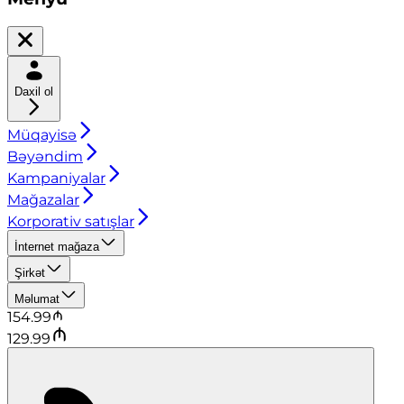
Daxil ol
Müqayisə
Bəyəndim
Kampaniyalar
Mağazalar
Korporativ satışlar
İnternet mağaza
Şirkət
Məlumat
154.99
129.99