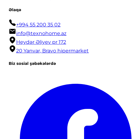
Əlaqə
+994 55 200 35 02
info@texnohome.az
Heydər Əliyev pr 172
20 Yanvar, Bravo hipermarket
Biz sosial şəbəkələrdə