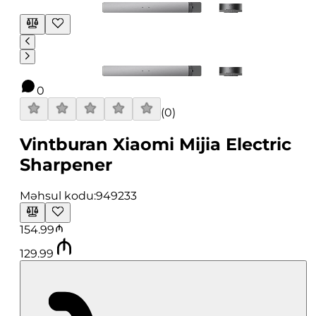
0
(
0
)
Vintburan Xiaomi Mijia Electric
Sharpener
Məhsul kodu:
949233
154.99
129.99