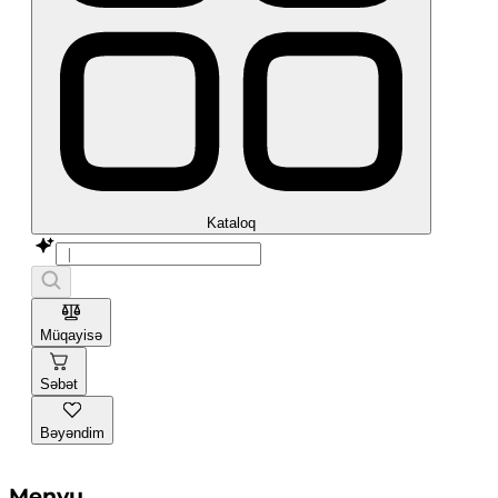
Kataloq
Müqayisə
Səbət
Bəyəndim
Menyu