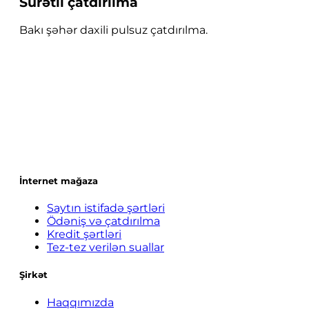
Sürətli çatdırılma
Bakı şəhər daxili pulsuz çatdırılma.
İnternet mağaza
Saytın istifadə şərtləri
Ödəniş və çatdırılma
Kredit şərtləri
Tez-tez verilən suallar
Şirkət
Haqqımızda