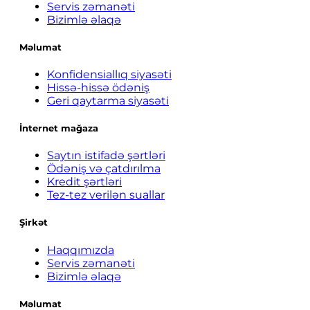
Servis zəmanəti
Bizimlə əlaqə
Məlumat
Konfidensiallıq siyasəti
Hissə-hissə ödəniş
Geri qaytarma siyasəti
İnternet mağaza
Saytın istifadə şərtləri
Ödəniş və çatdırılma
Kredit şərtləri
Tez-tez verilən suallar
Şirkət
Haqqımızda
Servis zəmanəti
Bizimlə əlaqə
Məlumat