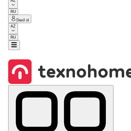
AZ
RU
Daxil ol
AZ
RU