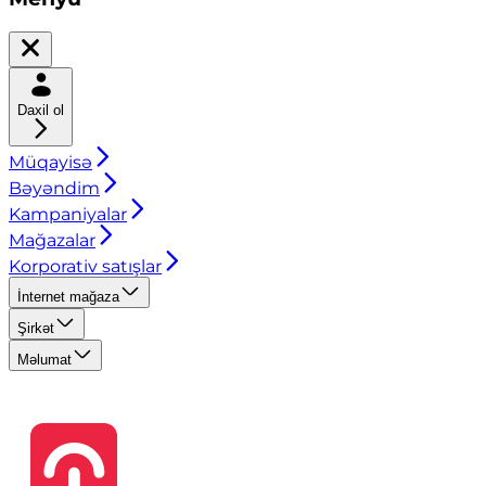
Daxil ol
Müqayisə
Bəyəndim
Kampaniyalar
Mağazalar
Korporativ satışlar
İnternet mağaza
Şirkət
Məlumat