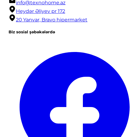
info@texnohome.az
Heydər Əliyev pr 172
20 Yanvar, Bravo hipermarket
Biz sosial şəbəkələrdə