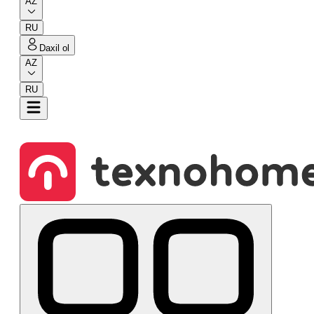
AZ
RU
Daxil ol
AZ
RU