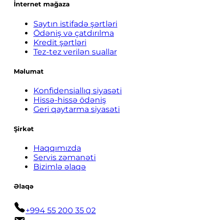
İnternet mağaza
Saytın istifadə şərtləri
Ödəniş və çatdırılma
Kredit şərtləri
Tez-tez verilən suallar
Məlumat
Konfidensiallıq siyasəti
Hissə-hissə ödəniş
Geri qaytarma siyasəti
Şirkət
Haqqımızda
Servis zəmanəti
Bizimlə əlaqə
Əlaqə
+994 55 200 35 02