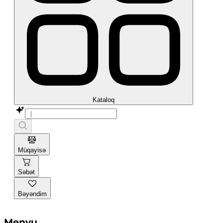
Kataloq
Müqayisə
Səbət
Bəyəndim
Menyu