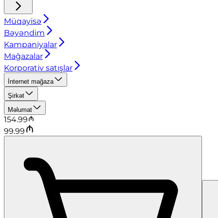
Müqayisə
Bəyəndim
Kampaniyalar
Mağazalar
Korporativ satışlar
İnternet mağaza
Şirkət
Məlumat
154.99
99.99