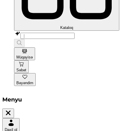
Kataloq
Müqayisə
Səbət
Bəyəndim
Menyu
Daxil ol