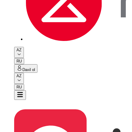
AZ
RU
Daxil ol
AZ
RU