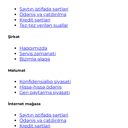
Saytın istifadə şərtləri
Ödəniş və çatdırılma
Kredit şərtləri
Tez-tez verilən suallar
Şirkət
Haqqımızda
Servis zəmanəti
Bizimlə əlaqə
Məlumat
Konfidensiallıq siyasəti
Hissə-hissə ödəniş
Geri qaytarma siyasəti
İnternet mağaza
Saytın istifadə şərtləri
Ödəniş və çatdırılma
Kredit şərtləri