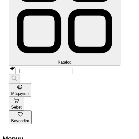
Kataloq
Müqayisə
Səbət
Bəyəndim
Menyu