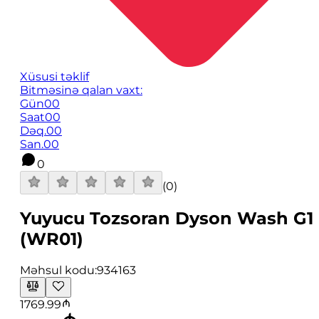
Xüsusi təklif
Bitməsinə qalan vaxt:
Gün
00
Saat
00
Dəq.
00
San.
00
0
(
0
)
Yuyucu Tozsoran Dyson Wash G1
(WR01)
Məhsul kodu:
934163
1769.99