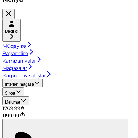
Daxil ol
Müqayisə
Bəyəndim
Kampaniyalar
Mağazalar
Korporativ satışlar
İnternet mağaza
Şirkət
Məlumat
1769.99
1199.99