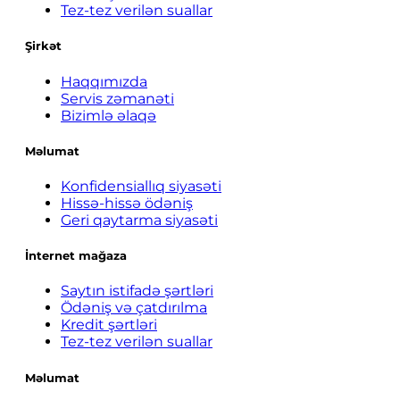
Tez-tez verilən suallar
Şirkət
Haqqımızda
Servis zəmanəti
Bizimlə əlaqə
Məlumat
Konfidensiallıq siyasəti
Hissə-hissə ödəniş
Geri qaytarma siyasəti
İnternet mağaza
Saytın istifadə şərtləri
Ödəniş və çatdırılma
Kredit şərtləri
Tez-tez verilən suallar
Məlumat