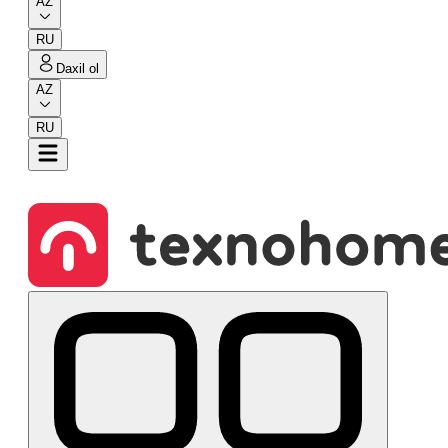
AZ
RU
Daxil ol
AZ
RU