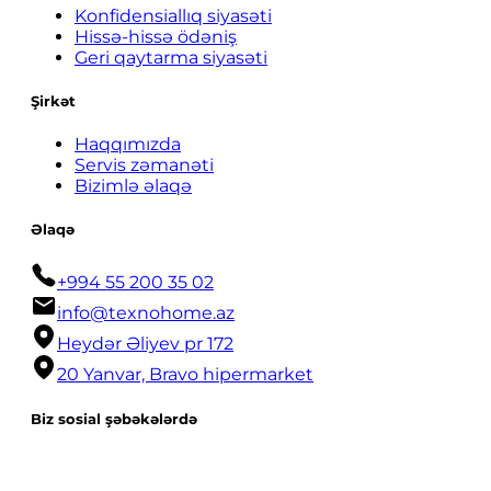
Konfidensiallıq siyasəti
Hissə-hissə ödəniş
Geri qaytarma siyasəti
Şirkət
Haqqımızda
Servis zəmanəti
Bizimlə əlaqə
Əlaqə
+994 55 200 35 02
info@texnohome.az
Heydər Əliyev pr 172
20 Yanvar, Bravo hipermarket
Biz sosial şəbəkələrdə