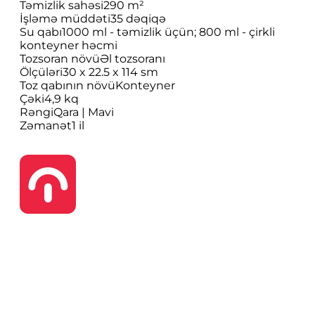
Təmizlik sahəsi
290 m²
İşləmə müddəti
35 dəqiqə
Su qabı
1000 ml - təmizlik üçün; 800 ml - çirkli
konteyner həcmi
Tozsoran növü
Əl tozsoranı
Ölçüləri
30 x 22.5 x 114 sm
Toz qabının növü
Konteyner
Çəki
4,9 kq
Rəngi
Qara | Mavi
Zəmanət
1 il