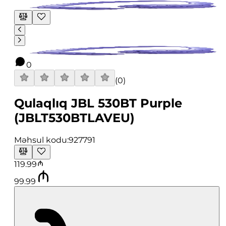
0
(
0
)
Qulaqlıq JBL 530BT Purple
(JBLT530BTLAVEU)
Məhsul kodu:
927791
119.99
99.99