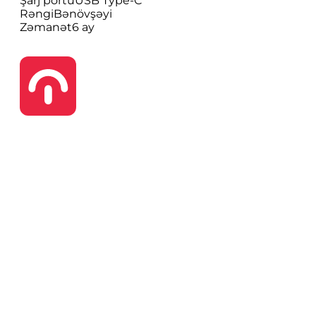
Şarj portu
USB Type-C
Rəngi
Bənövşəyi
Zəmanət
6 ay