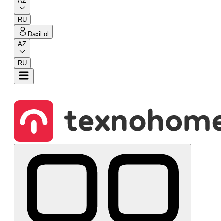
AZ
RU
Daxil ol
AZ
RU