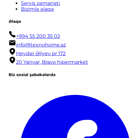
Servis zəmanəti
Bizimlə əlaqə
Əlaqə
+994 55 200 35 02
info@texnohome.az
Heydər Əliyev pr 172
20 Yanvar, Bravo hipermarket
Biz sosial şəbəkələrdə