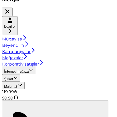
Daxil ol
Müqayisə
Bəyəndim
Kampaniyalar
Mağazalar
Korporativ satışlar
İnternet mağaza
Şirkət
Məlumat
119.99
99.99