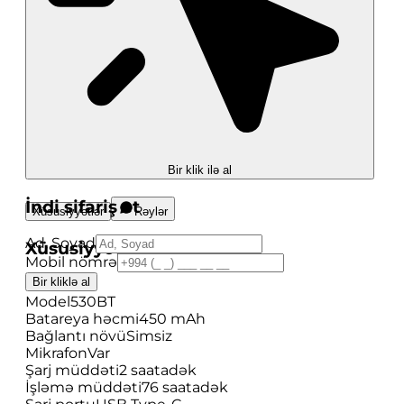
Bir klik ilə al
İndi sifariş et
Xüsusiyyətlər
Rəylər
Ad, Soyad
Xüsusiyyətlər
Mobil nömrə
Bir kliklə al
Brend
JBL
Model
530BT
Batareya həcmi
450 mAh
Bağlantı növü
Simsiz
Mikrafon
Var
Şarj müddəti
2 saatadək
İşləmə müddəti
76 saatadək