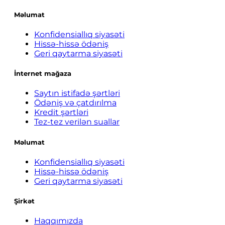
Məlumat
Konfidensiallıq siyasəti
Hissə-hissə ödəniş
Geri qaytarma siyasəti
İnternet mağaza
Saytın istifadə şərtləri
Ödəniş və çatdırılma
Kredit şərtləri
Tez-tez verilən suallar
Məlumat
Konfidensiallıq siyasəti
Hissə-hissə ödəniş
Geri qaytarma siyasəti
Şirkət
Haqqımızda