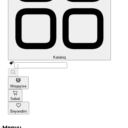
Kataloq
Müqayisə
Səbət
Bəyəndim
Menyu